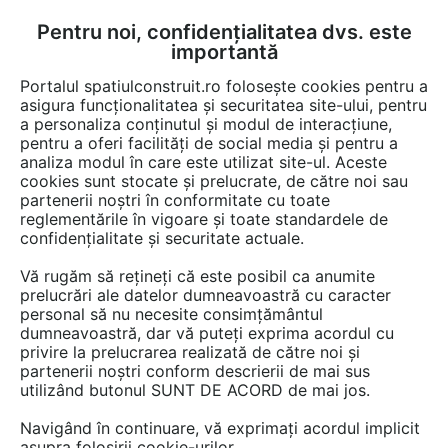
Pentru noi, confidențialitatea dvs. este
FĂ-ȚI CONT
LOGIN
importantă
CUM SE FACE
Portalul spatiulconstruit.ro folosește cookies pentru a
asigura funcționalitatea și securitatea site-ului, pentru
a personaliza conținutul și modul de interacțiune,
pentru a oferi facilități de social media și pentru a
analiza modul în care este utilizat site-ul. Aceste
Documentații
Cataloage, brosuri
Pardoseli de interior
Adezivi
EȘTI AICI:
cookies sunt stocate și prelucrate, de către noi sau
partenerii noștri în conformitate cu toate
Adeziv pentru parchet MAPEI
reglementările în vigoare și toate standardele de
confidențialitate și securitate actuale.
Limba: Engleza
Vă rugăm să rețineți că este posibil ca anumite
prelucrări ale datelor dumneavoastră cu caracter
104 afisari
personal să nu necesite consimțământul
dumneavoastră, dar vă puteți exprima acordul cu
Salvează pdf
Tip documentatie: Catalog, brosura
privire la prelucrarea realizată de către noi și
partenerii noștri conform descrierii de mai sus
utilizând butonul SUNT DE ACORD de mai jos.
Navigând în continuare, vă exprimați acordul implicit
asupra folosirii cookie-urilor.