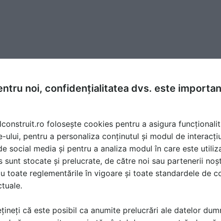
ntru noi, confidențialitatea dvs. este importa
lconstruit.ro folosește cookies pentru a asigura funcționalit
e-ului, pentru a personaliza conținutul și modul de interacți
i de social media și pentru a analiza modul în care este utiliza
sunt stocate și prelucrate, de către noi sau partenerii noșt
u toate reglementările în vigoare și toate standardele de co
ctuale.
țineți că este posibil ca anumite prelucrări ale datelor du