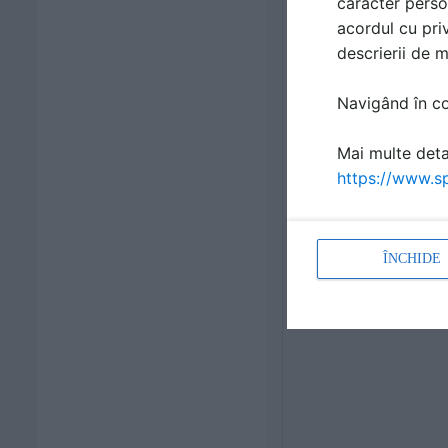
caracter perso
acordul cu priv
descrierii de 
Navigând în con
Mai multe detal
https://www.sp
ÎNCHIDE