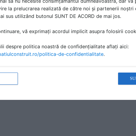
nal să nu necesite consimțământul dumneavoastră, dar vă 
ire la prelucrarea realizată de către noi și partenerii noștr
mai sus utilizând butonul SUNT DE ACORD de mai jos.
tinuare, vă exprimați acordul implicit asupra folosirii cooki
ii despre politica noastră de confidențialitate aflați aici:
atiulconstruit.ro/politica-de-confidentialitate
.
SU