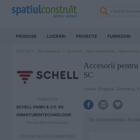
PRODUSE
LUCRĂRI
PROIECTE
FURNIZORI
Documentații
Accesorii
Baie rezidentiala
Baterii baie,
EȘTI AICI:
Accesorii pentru
SC
Limba: Engleza, Germana, 
FURNIZOR
SCHELL GMBH & CO. KG
ARMATURENTECHNOLOGIE
Tip documentatie: Acces
Vezi profilul furnizorului
CONTACTEAZĂ FURNIZORUL