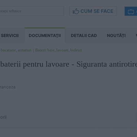
CUM SE FACE
SERVICII
DOCUMENTAŢII
DETALII CAD
NOUTĂȚI
 bucatarie, armaturi
Baterii baie, lavoare, bideuri
 baterii pentru lavoare - Siguranta antir
Franceza
orii