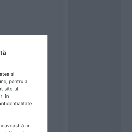
ntă
atea și
une, pentru a
t site-ul.
ri în
nfidențialitate
mneavoastră cu