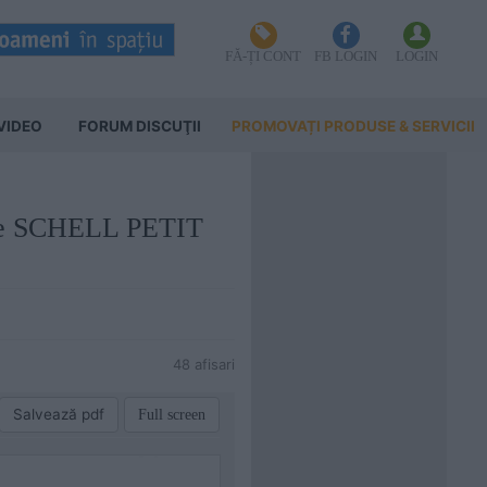
FĂ-ȚI CONT
FB LOGIN
LOGIN
VIDEO
FORUM DISCUŢII
PROMOVAȚI PRODUSE & SERVICII
otire SCHELL PETIT
48 afisari
Salvează pdf
Full screen