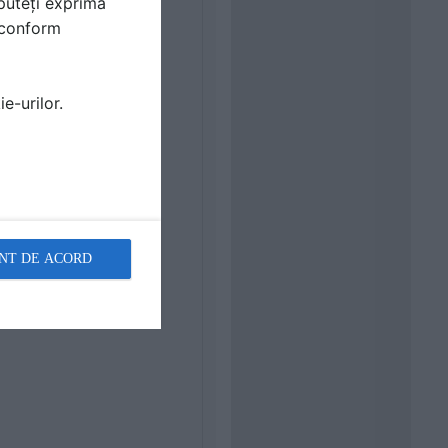
puteți exprima
i conform
e-urilor.
NT DE ACORD