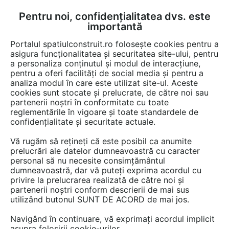
Pentru noi, confidențialitatea dvs. este
FĂ-ȚI CONT
LOGIN
importantă
CUM SE FACE
Portalul spatiulconstruit.ro folosește cookies pentru a
asigura funcționalitatea și securitatea site-ului, pentru
a personaliza conținutul și modul de interacțiune,
pentru a oferi facilități de social media și pentru a
analiza modul în care este utilizat site-ul. Aceste
cookies sunt stocate și prelucrate, de către noi sau
partenerii noștri în conformitate cu toate
reglementările în vigoare și toate standardele de
confidențialitate și securitate actuale.
Cele mai recente cautari
otel-beton
Vă rugăm să rețineți că este posibil ca anumite
prelucrări ale datelor dumneavoastră cu caracter
tencuiala decorativa
personal să nu necesite consimțământul
tencuiala decorativ
dumneavoastră, dar vă puteți exprima acordul cu
privire la prelucrarea realizată de către noi și
mortar decorativ
partenerii noștri conform descrierii de mai sus
timpan zidarie
utilizând butonul SUNT DE ACORD de mai jos.
Otel beton pc
Navigând în continuare, vă exprimați acordul implicit
ciclopian
asupra folosirii cookie-urilor.