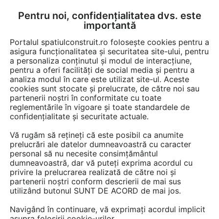
Pentru noi, confidențialitatea dvs. este
FĂ-ȚI CONT
LOGIN
importantă
CUM SE FACE
Portalul spatiulconstruit.ro folosește cookies pentru a
asigura funcționalitatea și securitatea site-ului, pentru
a personaliza conținutul și modul de interacțiune,
pentru a oferi facilități de social media și pentru a
analiza modul în care este utilizat site-ul. Aceste
cookies sunt stocate și prelucrate, de către noi sau
partenerii noștri în conformitate cu toate
reglementările în vigoare și toate standardele de
confidențialitate și securitate actuale.
Cele mai recente cautari
otel-beton
Vă rugăm să rețineți că este posibil ca anumite
prelucrări ale datelor dumneavoastră cu caracter
tencuiala decorativa
personal să nu necesite consimțământul
tencuiala decorativ
dumneavoastră, dar vă puteți exprima acordul cu
privire la prelucrarea realizată de către noi și
mortar decorativ
partenerii noștri conform descrierii de mai sus
timpan zidarie
utilizând butonul SUNT DE ACORD de mai jos.
Otel beton pc
Navigând în continuare, vă exprimați acordul implicit
ciclopian
asupra folosirii cookie-urilor.