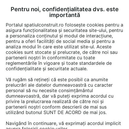
Pentru noi, confidențialitatea dvs. este
FĂ-ȚI CONT
LOGIN
importantă
CUM SE FACE
Portalul spatiulconstruit.ro folosește cookies pentru a
asigura funcționalitatea și securitatea site-ului, pentru
a personaliza conținutul și modul de interacțiune,
pentru a oferi facilități de social media și pentru a
analiza modul în care este utilizat site-ul. Aceste
cookies sunt stocate și prelucrate, de către noi sau
partenerii noștri în conformitate cu toate
reglementările în vigoare și toate standardele de
confidențialitate și securitate actuale.
Cele mai recente cautari
otel-beton
Vă rugăm să rețineți că este posibil ca anumite
prelucrări ale datelor dumneavoastră cu caracter
tencuiala decorativa
personal să nu necesite consimțământul
tencuiala decorativ
dumneavoastră, dar vă puteți exprima acordul cu
privire la prelucrarea realizată de către noi și
mortar decorativ
partenerii noștri conform descrierii de mai sus
timpan zidarie
utilizând butonul SUNT DE ACORD de mai jos.
Otel beton pc
Navigând în continuare, vă exprimați acordul implicit
ciclopian
asupra folosirii cookie-urilor.