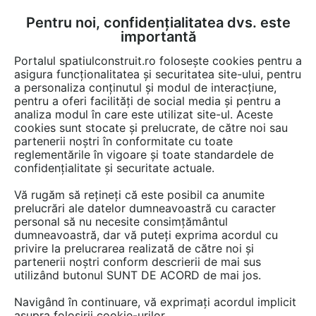
Pentru noi, confidențialitatea dvs. este
FĂ-ȚI CONT
LOGIN
importantă
CUM SE FACE
Portalul spatiulconstruit.ro folosește cookies pentru a
asigura funcționalitatea și securitatea site-ului, pentru
a personaliza conținutul și modul de interacțiune,
pentru a oferi facilități de social media și pentru a
analiza modul în care este utilizat site-ul. Aceste
cookies sunt stocate și prelucrate, de către noi sau
partenerii noștri în conformitate cu toate
reglementările în vigoare și toate standardele de
confidențialitate și securitate actuale.
Cele mai recente cautari
otel-beton
Vă rugăm să rețineți că este posibil ca anumite
prelucrări ale datelor dumneavoastră cu caracter
tencuiala decorativa
personal să nu necesite consimțământul
tencuiala decorativ
dumneavoastră, dar vă puteți exprima acordul cu
privire la prelucrarea realizată de către noi și
mortar decorativ
partenerii noștri conform descrierii de mai sus
timpan zidarie
utilizând butonul SUNT DE ACORD de mai jos.
Otel beton pc
Navigând în continuare, vă exprimați acordul implicit
ciclopian
asupra folosirii cookie-urilor.