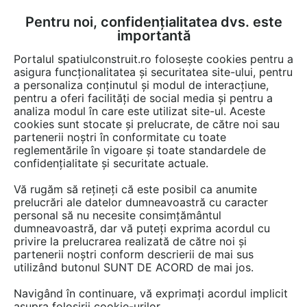
Pentru noi, confidențialitatea dvs. este
FĂ-ȚI CONT
LOGIN
importantă
CUM SE FACE
Portalul spatiulconstruit.ro folosește cookies pentru a
asigura funcționalitatea și securitatea site-ului, pentru
a personaliza conținutul și modul de interacțiune,
pentru a oferi facilități de social media și pentru a
analiza modul în care este utilizat site-ul. Aceste
Detalii CAD
Detalii de montaj
Acoperis cu panta
Termoizolatii, i
EȘTI AICI:
cookies sunt stocate și prelucrate, de către noi sau
partenerii noștri în conformitate cu toate
Termoizolatie din spuma poliuretanica -
reglementările în vigoare și toate standardele de
Racord la rigola BAUDER
confidențialitate și securitate actuale.
Vă rugăm să rețineți că este posibil ca anumite
358 afisari
prelucrări ale datelor dumneavoastră cu caracter
personal să nu necesite consimțământul
Salveaza dwg
dumneavoastră, dar vă puteți exprima acordul cu
privire la prelucrarea realizată de către noi și
partenerii noștri conform descrierii de mai sus
utilizând butonul SUNT DE ACORD de mai jos.
Navigând în continuare, vă exprimați acordul implicit
asupra folosirii cookie-urilor.