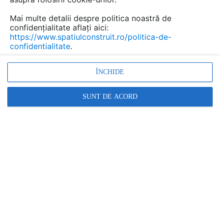
Mai multe detalii despre politica noastră de
confidențialitate aflați aici:
https://www.spatiulconstruit.ro/politica-de-
confidentialitate
.
ÎNCHIDE
SUNT DE ACORD
Alte detalii cad de la gamă
VEZI TOATE
Termoizolatie terase circulabile 6
Detaliu de montaj