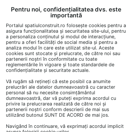
Pentru noi, confidențialitatea dvs. este
FĂ-ȚI CONT
LOGIN
importantă
CUM SE FACE
Portalul spatiulconstruit.ro folosește cookies pentru a
asigura funcționalitatea și securitatea site-ului, pentru
a personaliza conținutul și modul de interacțiune,
pentru a oferi facilități de social media și pentru a
analiza modul în care este utilizat site-ul. Aceste
Detalii CAD
Detalii de produs
Instalatii apa / canalizare / drenaj
EȘTI AICI:
cookies sunt stocate și prelucrate, de către noi sau
partenerii noștri în conformitate cu toate
Rigola 200-250 GIMANI&MUFLE
reglementările în vigoare și toate standardele de
WING
confidențialitate și securitate actuale.
Vă rugăm să rețineți că este posibil ca anumite
415 afisari
prelucrări ale datelor dumneavoastră cu caracter
personal să nu necesite consimțământul
Salveaza pdf
dumneavoastră, dar vă puteți exprima acordul cu
privire la prelucrarea realizată de către noi și
partenerii noștri conform descrierii de mai sus
utilizând butonul SUNT DE ACORD de mai jos.
Navigând în continuare, vă exprimați acordul implicit
asupra folosirii cookie-urilor.