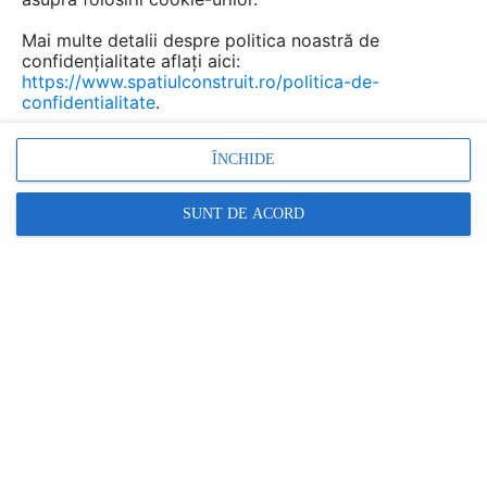
Mai multe detalii despre politica noastră de
confidențialitate aflați aici:
https://www.spatiulconstruit.ro/politica-de-
confidentialitate
.
ÎNCHIDE
SUNT DE ACORD
Denumiri comerciale
WING
Alte detalii cad de la gamă
VEZI TOATE
Rigola 200-100
Detaliu de produs
WING