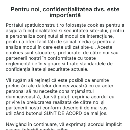
Pentru noi, confidențialitatea dvs. este
FĂ-ȚI CONT
LOGIN
importantă
CUM SE FACE
Portalul spatiulconstruit.ro folosește cookies pentru a
asigura funcționalitatea și securitatea site-ului, pentru
a personaliza conținutul și modul de interacțiune,
pentru a oferi facilități de social media și pentru a
analiza modul în care este utilizat site-ul. Aceste
Detalii CAD
Detalii de montaj
Acoperis terasa, terase, balcoane
H
EȘTI AICI:
cookies sunt stocate și prelucrate, de către noi sau
partenerii noștri în conformitate cu toate
Reguli tehnice - ABC membrane
reglementările în vigoare și toate standardele de
bituminoase - TR_2017_ DS28
confidențialitate și securitate actuale.
BAUDER
Vă rugăm să rețineți că este posibil ca anumite
prelucrări ale datelor dumneavoastră cu caracter
personal să nu necesite consimțământul
15 afisari
dumneavoastră, dar vă puteți exprima acordul cu
privire la prelucrarea realizată de către noi și
Salveaza dwg
partenerii noștri conform descrierii de mai sus
utilizând butonul SUNT DE ACORD de mai jos.
Navigând în continuare, vă exprimați acordul implicit
asupra folosirii cookie-urilor.