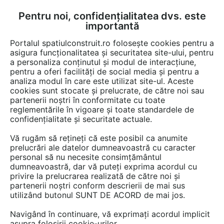
Pentru noi, confidențialitatea dvs. este
FĂ-ȚI CONT
LOGIN
importantă
CUM SE FACE
Portalul spatiulconstruit.ro folosește cookies pentru a
asigura funcționalitatea și securitatea site-ului, pentru
a personaliza conținutul și modul de interacțiune,
pentru a oferi facilități de social media și pentru a
analiza modul în care este utilizat site-ul. Aceste
Detalii CAD
Detalii de montaj
Acoperis terasa, terase, balcoane
H
EȘTI AICI:
cookies sunt stocate și prelucrate, de către noi sau
partenerii noștri în conformitate cu toate
Reguli tehnice - ABC membrane
reglementările în vigoare și toate standardele de
bituminoase - TR_2017_ DS15
confidențialitate și securitate actuale.
BAUDER
Vă rugăm să rețineți că este posibil ca anumite
prelucrări ale datelor dumneavoastră cu caracter
personal să nu necesite consimțământul
18 afisari
dumneavoastră, dar vă puteți exprima acordul cu
privire la prelucrarea realizată de către noi și
Salveaza dxf
partenerii noștri conform descrierii de mai sus
utilizând butonul SUNT DE ACORD de mai jos.
Navigând în continuare, vă exprimați acordul implicit
asupra folosirii cookie-urilor.