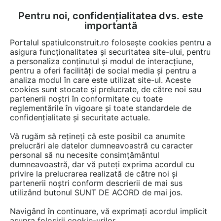
Pentru noi, confidențialitatea dvs. este
FĂ-ȚI CONT
LOGIN
importantă
CUM SE FACE
Portalul spatiulconstruit.ro folosește cookies pentru a
asigura funcționalitatea și securitatea site-ului, pentru
a personaliza conținutul și modul de interacțiune,
pentru a oferi facilități de social media și pentru a
analiza modul în care este utilizat site-ul. Aceste
Detalii CAD
Detalii de produs
Alei, pavaje, pardoseli de exterior
EȘTI AICI:
cookies sunt stocate și prelucrate, de către noi sau
partenerii noștri în conformitate cu toate
Profil lemn compozit WPC 90x90 mm
reglementările în vigoare și toate standardele de
BENCOMP
confidențialitate și securitate actuale.
Vă rugăm să rețineți că este posibil ca anumite
151 afisari
prelucrări ale datelor dumneavoastră cu caracter
personal să nu necesite consimțământul
Salveaza dwg
dumneavoastră, dar vă puteți exprima acordul cu
privire la prelucrarea realizată de către noi și
partenerii noștri conform descrierii de mai sus
utilizând butonul SUNT DE ACORD de mai jos.
Navigând în continuare, vă exprimați acordul implicit
asupra folosirii cookie-urilor.