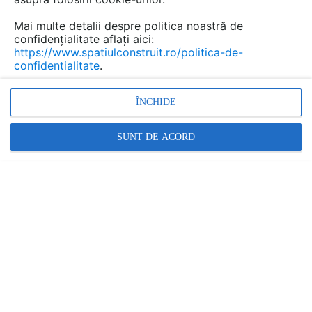
Mai multe detalii despre politica noastră de
confidențialitate aflați aici:
https://www.spatiulconstruit.ro/politica-de-
confidentialitate
.
ÎNCHIDE
SUNT DE ACORD
Alte detalii cad de la gamă
VEZI TOATE
Terasa circulabila pe picioruse, finisaj
lemn compozit wpc - Detaliu de camp
Detaliu de produs