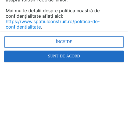
Mai multe detalii despre politica noastră de
confidențialitate aflați aici:
https://www.spatiulconstruit.ro/politica-de-
confidentialitate
.
ÎNCHIDE
SUNT DE ACORD
Denumiri comerciale
Standard
Alte detalii cad de la gamă
VEZI TOATE
Panou gard mobil santier ST30
Detaliu de produs
EURO