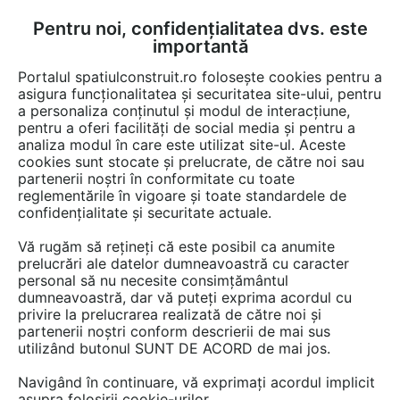
Pentru noi, confidențialitatea dvs. este
FĂ-ȚI CONT
LOGIN
importantă
CUM SE FACE
Portalul spatiulconstruit.ro folosește cookies pentru a
asigura funcționalitatea și securitatea site-ului, pentru
a personaliza conținutul și modul de interacțiune,
pentru a oferi facilități de social media și pentru a
analiza modul în care este utilizat site-ul. Aceste
Detalii CAD
Detalii de produs
Organizare de santier
Organizare d
EȘTI AICI:
cookies sunt stocate și prelucrate, de către noi sau
partenerii noștri în conformitate cu toate
Panou gard mobil santier ST25
reglementările în vigoare și toate standardele de
AMERICASA Standard
confidențialitate și securitate actuale.
Vă rugăm să rețineți că este posibil ca anumite
110 afisari
prelucrări ale datelor dumneavoastră cu caracter
personal să nu necesite consimțământul
Salveaza pdf
dumneavoastră, dar vă puteți exprima acordul cu
privire la prelucrarea realizată de către noi și
partenerii noștri conform descrierii de mai sus
utilizând butonul SUNT DE ACORD de mai jos.
Navigând în continuare, vă exprimați acordul implicit
asupra folosirii cookie-urilor.