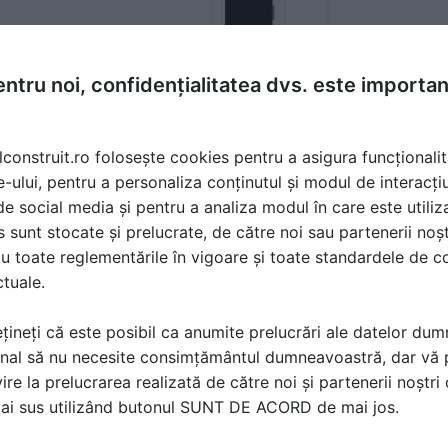
ntru noi, confidențialitatea dvs. este importa
lconstruit.ro folosește cookies pentru a asigura funcționalit
e-ului, pentru a personaliza conținutul și modul de interacți
i de social media și pentru a analiza modul în care este utiliza
sunt stocate și prelucrate, de către noi sau partenerii noșt
u toate reglementările în vigoare și toate standardele de co
ctuale.
țineți că este posibil ca anumite prelucrări ale datelor du
nal să nu necesite consimțământul dumneavoastră, dar vă 
ire la prelucrarea realizată de către noi și partenerii noștr
mai sus utilizând butonul SUNT DE ACORD de mai jos.