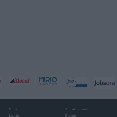
Proiecte
Articole și noutăţi
Lucrări
Discuții