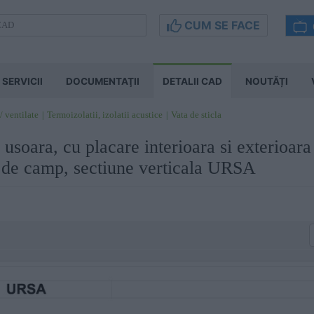
CUM SE FACE
SERVICII
DOCUMENTAŢII
DETALII CAD
NOUTĂȚI
/ ventilate
Termoizolatii, izolatii acustice
Vata de sticla
 usoara, cu placare interioara si exterioara
iu de camp, sectiune verticala URSA