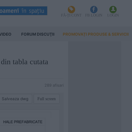
FĂ-ȚI CONT
FB LOGIN
LOGIN
VIDEO
FORUM DISCUŢII
PROMOVAȚI PRODUSE & SERVICII
 din tabla cutata
289 afisari
Salveaza dwg
Full screen