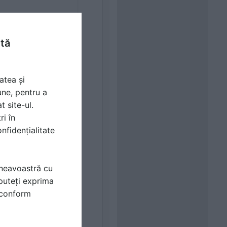
ntă
atea și
une, pentru a
t site-ul.
ri în
nfidențialitate
mneavoastră cu
puteți exprima
i conform