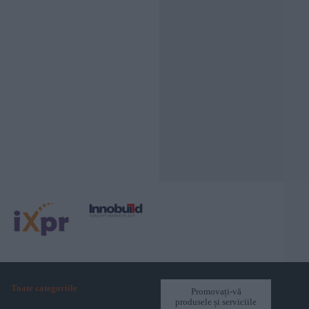
Toate categoriile
Promovați-vă
produsele și serviciile