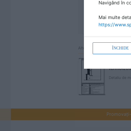
Navigând în con
Mai multe detal
https://www.sp
Alte detalii cad de la gamă
ÎNCHIDE
Hala pe s
termoizola
Detaliu de m
Promovați-v