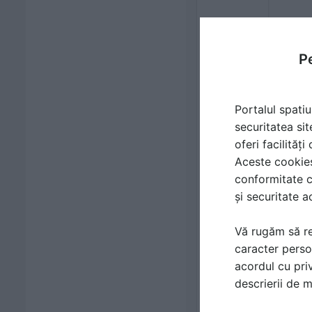
Pe
Portalul spatiu
securitatea sit
oferi facilităț
Aceste cookies 
conformitate c
și securitate a
Vă rugăm să re
caracter perso
acordul cu priv
descrierii de 