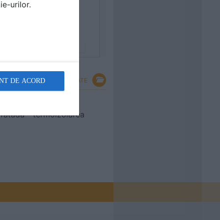
e-urilor.
VEZI TOATE
NT DE ACORD
ura usoara, casete
 fatada - termoizolarea