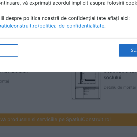
tinuare, vă exprimați acordul implicit asupra folosirii cooki
ii despre politica noastră de confidențialitate aflați aici:
atiulconstruit.ro/politica-de-confidentialitate
.
SU
tructura usoara -
Hala pe struct
rea soclului
structurale de
soclului
ontaj
Detaliu de montaj
ă produsele și serviciile pe SpatiulConstruit.ro!