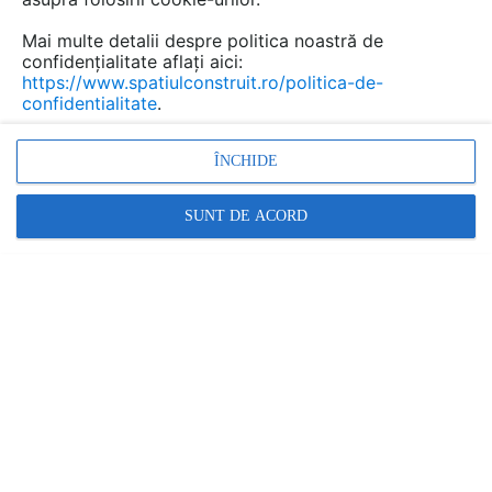
Mai multe detalii despre politica noastră de
confidențialitate aflați aici:
https://www.spatiulconstruit.ro/politica-de-
confidentialitate
.
ÎNCHIDE
SUNT DE ACORD
Denumiri comerciale
GZL, GZL B, GLL, GLL B, GLU 0061, GPL, GGL INTEGRA
Alt detaliu cad al aceleasi game