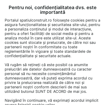
Pentru noi, confidențialitatea dvs. este
FĂ-ȚI CONT
LOGIN
importantă
CUM SE FACE
Portalul spatiulconstruit.ro folosește cookies pentru a
asigura funcționalitatea și securitatea site-ului, pentru
a personaliza conținutul și modul de interacțiune,
pentru a oferi facilități de social media și pentru a
analiza modul în care este utilizat site-ul. Aceste
Detalii CAD
Detalii de montaj
Acoperis cu panta
Ferestre
Feres
EȘTI AICI:
cookies sunt stocate și prelucrate, de către noi sau
partenerii noștri în conformitate cu toate
Ferestre de mansarda - Montaj pe
reglementările în vigoare și toate standardele de
invelitoare ondulata EDW+GZL
confidențialitate și securitate actuale.
VELUX
Vă rugăm să rețineți că este posibil ca anumite
prelucrări ale datelor dumneavoastră cu caracter
Produse încluse în această documentație: GZL, GZL B, GLL, GLL
personal să nu necesite consimțământul
B, GLU 0061, GPL, GGL INTEGRA
dumneavoastră, dar vă puteți exprima acordul cu
privire la prelucrarea realizată de către noi și
partenerii noștri conform descrierii de mai sus
3185 afisari
utilizând butonul SUNT DE ACORD de mai jos.
Salveaza dwg
Navigând în continuare, vă exprimați acordul implicit
asupra folosirii cookie-urilor.