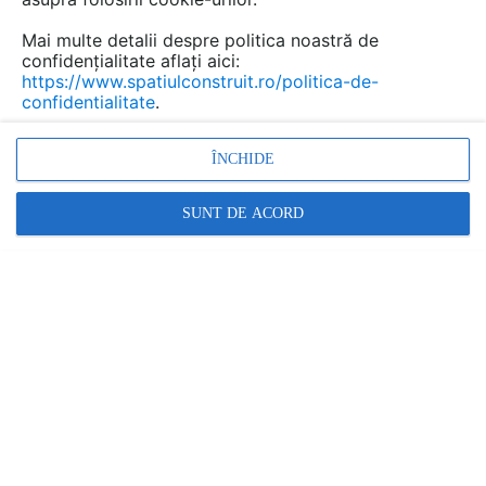
Mai multe detalii despre politica noastră de
confidențialitate aflați aici:
https://www.spatiulconstruit.ro/politica-de-
confidentialitate
.
ÎNCHIDE
SUNT DE ACORD
Denumiri comerciale
FINNO ABC
Alte detalii cad de la gamă
VEZI TOATE
Echipament de joaca pentru copii -