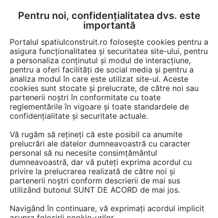
Pentru noi, confidențialitatea dvs. este
FĂ-ȚI CONT
LOGIN
importantă
CUM SE FACE
Portalul spatiulconstruit.ro folosește cookies pentru a
asigura funcționalitatea și securitatea site-ului, pentru
a personaliza conținutul și modul de interacțiune,
pentru a oferi facilități de social media și pentru a
analiza modul în care este utilizat site-ul. Aceste
Detalii CAD
Detalii de produs
Locuri de joaca, terenuri de sport
EȘTI AICI:
cookies sunt stocate și prelucrate, de către noi sau
partenerii noștri în conformitate cu toate
Echipament de joaca pentru copii sub 4
reglementările în vigoare și toate standardele de
ani LISA 104510M LAPPSET FINNO
confidențialitate și securitate actuale.
ABC
Vă rugăm să rețineți că este posibil ca anumite
prelucrări ale datelor dumneavoastră cu caracter
personal să nu necesite consimțământul
13 afisari
dumneavoastră, dar vă puteți exprima acordul cu
privire la prelucrarea realizată de către noi și
Salveaza dwg
partenerii noștri conform descrierii de mai sus
utilizând butonul SUNT DE ACORD de mai jos.
Navigând în continuare, vă exprimați acordul implicit
asupra folosirii cookie-urilor.