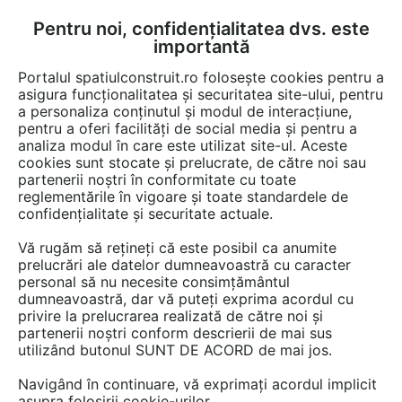
Pentru noi, confidențialitatea dvs. este
FĂ-ȚI CONT
LOGIN
importantă
CUM SE FACE
Portalul spatiulconstruit.ro folosește cookies pentru a
asigura funcționalitatea și securitatea site-ului, pentru
a personaliza conținutul și modul de interacțiune,
pentru a oferi facilități de social media și pentru a
analiza modul în care este utilizat site-ul. Aceste
Detalii CAD
Detalii de produs
Locuri de joaca, terenuri de sport
EȘTI AICI:
cookies sunt stocate și prelucrate, de către noi sau
partenerii noștri în conformitate cu toate
Echipament de joaca pentru copii -
reglementările în vigoare și toate standardele de
220041 LAPPSET NEW FINNO
confidențialitate și securitate actuale.
Vă rugăm să rețineți că este posibil ca anumite
15 afisari
prelucrări ale datelor dumneavoastră cu caracter
personal să nu necesite consimțământul
Salveaza dwg
dumneavoastră, dar vă puteți exprima acordul cu
privire la prelucrarea realizată de către noi și
partenerii noștri conform descrierii de mai sus
utilizând butonul SUNT DE ACORD de mai jos.
Navigând în continuare, vă exprimați acordul implicit
asupra folosirii cookie-urilor.