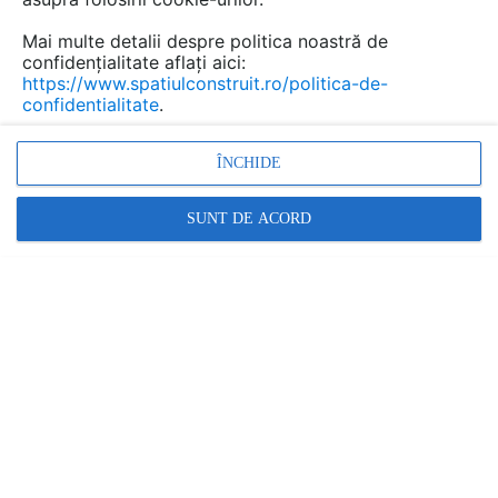
Mai multe detalii despre politica noastră de
confidențialitate aflați aici:
https://www.spatiulconstruit.ro/politica-de-
confidentialitate
.
ÎNCHIDE
SUNT DE ACORD
Denumiri comerciale
NEW FINNO
Alte detalii cad de la gamă
VEZI TOATE
Echipament de joaca pentru copii -
112341