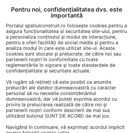
Pentru noi, confidențialitatea dvs. este
FĂ-ȚI CONT
LOGIN
importantă
CUM SE FACE
Portalul spatiulconstruit.ro folosește cookies pentru a
asigura funcționalitatea și securitatea site-ului, pentru
a personaliza conținutul și modul de interacțiune,
pentru a oferi facilități de social media și pentru a
analiza modul în care este utilizat site-ul. Aceste
Detalii CAD
Detalii de produs
Locuri de joaca, terenuri de sport
EȘTI AICI:
cookies sunt stocate și prelucrate, de către noi sau
partenerii noștri în conformitate cu toate
Echipament de joaca pentru copii -
reglementările în vigoare și toate standardele de
200220 LAPPSET CLOXX
confidențialitate și securitate actuale.
Vă rugăm să rețineți că este posibil ca anumite
3 afisari
prelucrări ale datelor dumneavoastră cu caracter
personal să nu necesite consimțământul
Salveaza dwg
dumneavoastră, dar vă puteți exprima acordul cu
privire la prelucrarea realizată de către noi și
partenerii noștri conform descrierii de mai sus
utilizând butonul SUNT DE ACORD de mai jos.
Navigând în continuare, vă exprimați acordul implicit
asupra folosirii cookie-urilor.