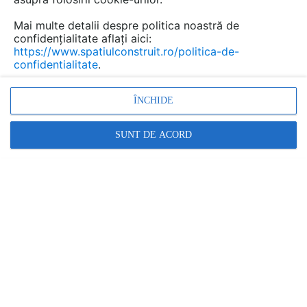
Mai multe detalii despre politica noastră de
confidențialitate aflați aici:
https://www.spatiulconstruit.ro/politica-de-
confidentialitate
.
ÎNCHIDE
SUNT DE ACORD
Denumiri comerciale
CLOXX
Alte detalii cad de la gamă
VEZI TOATE
Echipament de joaca pentru copii -
112341