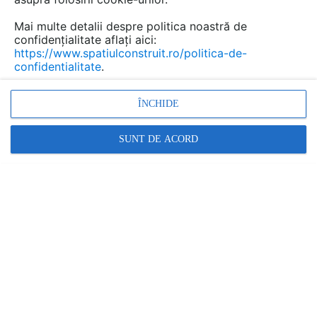
Mai multe detalii despre politica noastră de
confidențialitate aflați aici:
https://www.spatiulconstruit.ro/politica-de-
confidentialitate
.
ÎNCHIDE
SUNT DE ACORD
Denumiri comerciale
CLOVER
Alte detalii cad de la gamă
VEZI TOATE
Echipament de joaca pentru copii -
112341