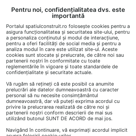
Pentru noi, confidențialitatea dvs. este
FĂ-ȚI CONT
LOGIN
importantă
CUM SE FACE
Portalul spatiulconstruit.ro folosește cookies pentru a
asigura funcționalitatea și securitatea site-ului, pentru
a personaliza conținutul și modul de interacțiune,
pentru a oferi facilități de social media și pentru a
analiza modul în care este utilizat site-ul. Aceste
Detalii CAD
Detalii de produs
Locuri de joaca, terenuri de sport
EȘTI AICI:
cookies sunt stocate și prelucrate, de către noi sau
partenerii noștri în conformitate cu toate
Echipament de joaca pentru copii -
reglementările în vigoare și toate standardele de
175085 LAPPSET CLOVER
confidențialitate și securitate actuale.
Vă rugăm să rețineți că este posibil ca anumite
6 afisari
prelucrări ale datelor dumneavoastră cu caracter
personal să nu necesite consimțământul
Salveaza dwg
dumneavoastră, dar vă puteți exprima acordul cu
privire la prelucrarea realizată de către noi și
partenerii noștri conform descrierii de mai sus
utilizând butonul SUNT DE ACORD de mai jos.
Navigând în continuare, vă exprimați acordul implicit
asupra folosirii cookie-urilor.