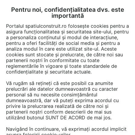
Pentru noi, confidențialitatea dvs. este
FĂ-ȚI CONT
LOGIN
importantă
CUM SE FACE
Portalul spatiulconstruit.ro folosește cookies pentru a
asigura funcționalitatea și securitatea site-ului, pentru
a personaliza conținutul și modul de interacțiune,
pentru a oferi facilități de social media și pentru a
analiza modul în care este utilizat site-ul. Aceste
Detalii CAD
Detalii de produs
Locuri de joaca, terenuri de sport
EȘTI AICI:
cookies sunt stocate și prelucrate, de către noi sau
partenerii noștri în conformitate cu toate
Echipament de joaca pentru copii -
reglementările în vigoare și toate standardele de
175009 LAPPSET CLOVER
confidențialitate și securitate actuale.
Vă rugăm să rețineți că este posibil ca anumite
8 afisari
prelucrări ale datelor dumneavoastră cu caracter
personal să nu necesite consimțământul
Salveaza dwg
dumneavoastră, dar vă puteți exprima acordul cu
privire la prelucrarea realizată de către noi și
partenerii noștri conform descrierii de mai sus
utilizând butonul SUNT DE ACORD de mai jos.
Navigând în continuare, vă exprimați acordul implicit
asupra folosirii cookie-urilor.