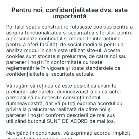
Pentru noi, confidențialitatea dvs. este
FĂ-ȚI CONT
LOGIN
importantă
CUM SE FACE
Portalul spatiulconstruit.ro folosește cookies pentru a
asigura funcționalitatea și securitatea site-ului, pentru
a personaliza conținutul și modul de interacțiune,
pentru a oferi facilități de social media și pentru a
analiza modul în care este utilizat site-ul. Aceste
Detalii CAD
Detalii de produs
Locuri de joaca, terenuri de sport
EȘTI AICI:
cookies sunt stocate și prelucrate, de către noi sau
partenerii noștri în conformitate cu toate
Echipament de joaca pentru copii -
reglementările în vigoare și toate standardele de
160005 LAPPSET NEW FINNO
confidențialitate și securitate actuale.
Vă rugăm să rețineți că este posibil ca anumite
4 afisari
prelucrări ale datelor dumneavoastră cu caracter
personal să nu necesite consimțământul
Salveaza dwg
dumneavoastră, dar vă puteți exprima acordul cu
privire la prelucrarea realizată de către noi și
partenerii noștri conform descrierii de mai sus
utilizând butonul SUNT DE ACORD de mai jos.
Navigând în continuare, vă exprimați acordul implicit
asupra folosirii cookie-urilor.