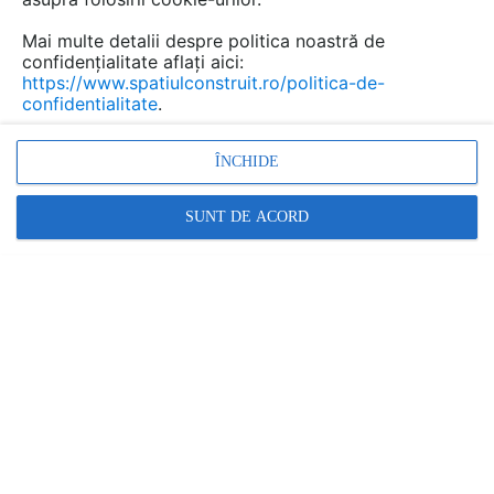
Mai multe detalii despre politica noastră de
confidențialitate aflați aici:
https://www.spatiulconstruit.ro/politica-de-
confidentialitate
.
ÎNCHIDE
SUNT DE ACORD
Denumiri comerciale
NEW FINNO
Alte detalii cad de la gamă
VEZI TOATE
Echipament de joaca pentru copii -
112341