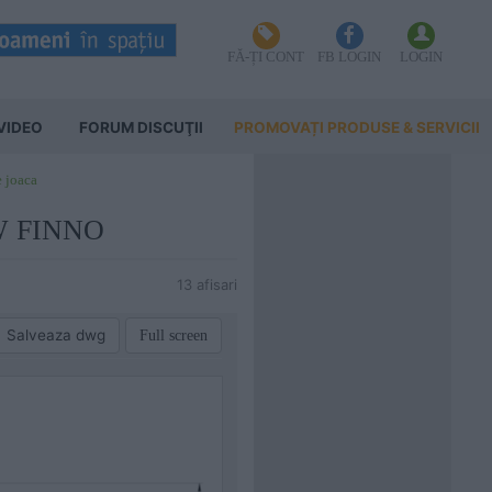
FĂ-ȚI CONT
FB LOGIN
LOGIN
VIDEO
FORUM DISCUŢII
PROMOVAȚI PRODUSE & SERVICII
e joaca
EW FINNO
13 afisari
Salveaza dwg
Full screen