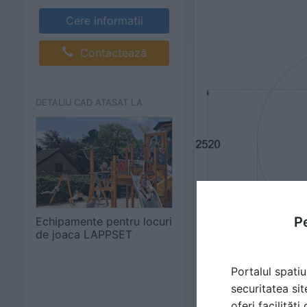
Cere informatii
Contactează
DETALIU CAD ATASAT LA
Pe
Echipamente pentru locuri
de joaca LAPPSET
Portalul spatiu
securitatea sit
oferi facilităț