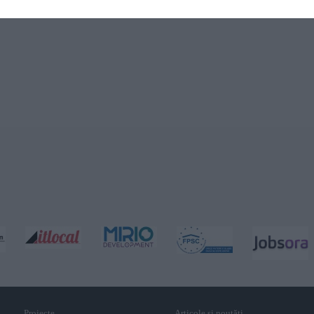
Proiecte
Articole și noutăţi