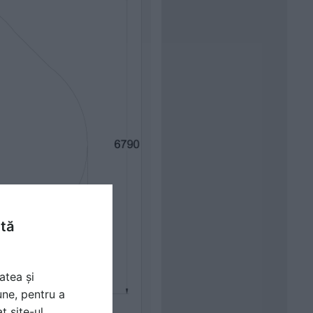
ntă
atea și
une, pentru a
t site-ul.