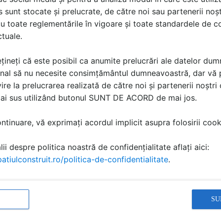
sunt stocate și prelucrate, de către noi sau partenerii noșt
u toate reglementările în vigoare și toate standardele de co
ctuale.
țineți că este posibil ca anumite prelucrări ale datelor du
nal să nu necesite consimțământul dumneavoastră, dar vă 
ire la prelucrarea realizată de către noi și partenerii noștr
mai sus utilizând butonul SUNT DE ACORD de mai jos.
t de joaca pentru copii -
Echipament de
tinuare, vă exprimați acordul implicit asupra folosirii cooki
010264
rodus
Detaliu de produs
ii despre politica noastră de confidențialitate aflați aici:
CLOVER
atiulconstruit.ro/politica-de-confidentialitate
.
SU
ă produsele și serviciile pe SpatiulConstruit.ro!