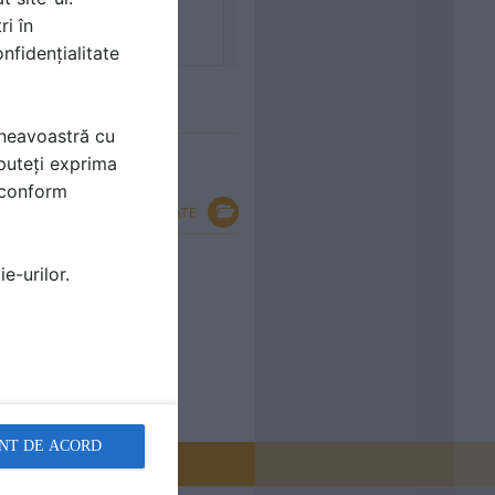
ri în
nfidențialitate
mneavoastră cu
puteți exprima
i conform
VEZI TOATE
 joaca pentru copii -
e-urilor.
NT DE ACORD