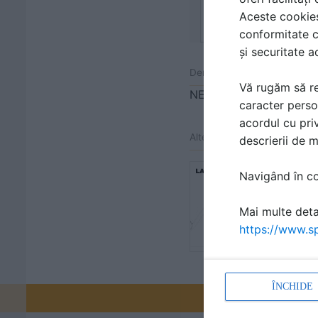
Aceste cookies 
conformitate c
și securitate a
Denumiri comerciale
Vă rugăm să re
NEW FINNO
caracter perso
acordul cu priv
Alte detalii cad de la gamă
descrierii de 
Echipamen
Navigând în con
112341
Detaliu de p
Mai multe detal
CLOVER
https://www.sp
ÎNCHIDE
Promovați-v