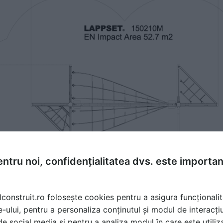
ntru noi, confidențialitatea dvs. este importa
lconstruit.ro folosește cookies pentru a asigura funcționalit
e-ului, pentru a personaliza conținutul și modul de interacți
i de social media și pentru a analiza modul în care este utiliza