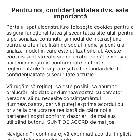
Pentru noi, confidențialitatea dvs. este
FĂ-ȚI CONT
LOGIN
importantă
CUM SE FACE
Portalul spatiulconstruit.ro folosește cookies pentru a
asigura funcționalitatea și securitatea site-ului, pentru
a personaliza conținutul și modul de interacțiune,
pentru a oferi facilități de social media și pentru a
analiza modul în care este utilizat site-ul. Aceste
Detalii CAD
Detalii de produs
Locuri de joaca, terenuri de sport
EȘTI AICI:
cookies sunt stocate și prelucrate, de către noi sau
partenerii noștri în conformitate cu toate
Echipament de joaca pentru copii -
reglementările în vigoare și toate standardele de
137415 LAPPSET NEW FINNO
confidențialitate și securitate actuale.
Vă rugăm să rețineți că este posibil ca anumite
18 afisari
prelucrări ale datelor dumneavoastră cu caracter
personal să nu necesite consimțământul
Salveaza dwg
dumneavoastră, dar vă puteți exprima acordul cu
privire la prelucrarea realizată de către noi și
partenerii noștri conform descrierii de mai sus
utilizând butonul SUNT DE ACORD de mai jos.
Navigând în continuare, vă exprimați acordul implicit
asupra folosirii cookie-urilor.