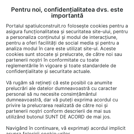
Pentru noi, confidențialitatea dvs. este
FĂ-ȚI CONT
LOGIN
importantă
CUM SE FACE
Portalul spatiulconstruit.ro folosește cookies pentru a
asigura funcționalitatea și securitatea site-ului, pentru
a personaliza conținutul și modul de interacțiune,
pentru a oferi facilități de social media și pentru a
analiza modul în care este utilizat site-ul. Aceste
Detalii CAD
Detalii de produs
Locuri de joaca, terenuri de sport
EȘTI AICI:
cookies sunt stocate și prelucrate, de către noi sau
partenerii noștri în conformitate cu toate
Echipament de joaca pentru copii -
reglementările în vigoare și toate standardele de
137338 LAPPSET NEW FINNO
confidențialitate și securitate actuale.
Vă rugăm să rețineți că este posibil ca anumite
13 afisari
prelucrări ale datelor dumneavoastră cu caracter
personal să nu necesite consimțământul
Salveaza dwg
dumneavoastră, dar vă puteți exprima acordul cu
privire la prelucrarea realizată de către noi și
partenerii noștri conform descrierii de mai sus
utilizând butonul SUNT DE ACORD de mai jos.
Navigând în continuare, vă exprimați acordul implicit
asupra folosirii cookie-urilor.