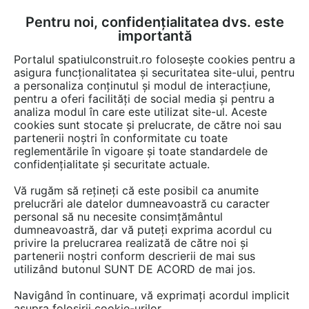
Pentru noi, confidențialitatea dvs. este
FĂ-ȚI CONT
LOGIN
importantă
CUM SE FACE
Portalul spatiulconstruit.ro folosește cookies pentru a
asigura funcționalitatea și securitatea site-ului, pentru
a personaliza conținutul și modul de interacțiune,
pentru a oferi facilități de social media și pentru a
analiza modul în care este utilizat site-ul. Aceste
Detalii CAD
Detalii de produs
Locuri de joaca, terenuri de sport
EȘTI AICI:
cookies sunt stocate și prelucrate, de către noi sau
partenerii noștri în conformitate cu toate
Echipament de joaca pentru copii -
reglementările în vigoare și toate standardele de
137302 LAPPSET NEW FINNO
confidențialitate și securitate actuale.
Vă rugăm să rețineți că este posibil ca anumite
16 afisari
prelucrări ale datelor dumneavoastră cu caracter
personal să nu necesite consimțământul
Salveaza dwg
dumneavoastră, dar vă puteți exprima acordul cu
privire la prelucrarea realizată de către noi și
partenerii noștri conform descrierii de mai sus
utilizând butonul SUNT DE ACORD de mai jos.
Navigând în continuare, vă exprimați acordul implicit
asupra folosirii cookie-urilor.