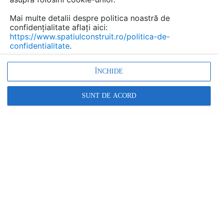
Mai multe detalii despre politica noastră de
confidențialitate aflați aici:
https://www.spatiulconstruit.ro/politica-de-
confidentialitate
.
ÎNCHIDE
SUNT DE ACORD
Denumiri comerciale
NEW FINNO
Alte detalii cad de la gamă
VEZI TOATE
Echipament de joaca pentru copii -
112341