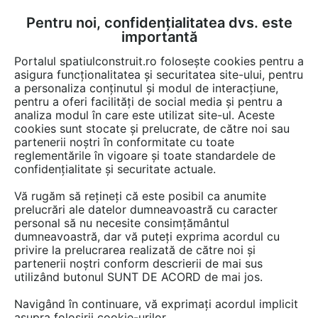
Pentru noi, confidențialitatea dvs. este
FĂ-ȚI CONT
LOGIN
importantă
CUM SE FACE
Portalul spatiulconstruit.ro folosește cookies pentru a
asigura funcționalitatea și securitatea site-ului, pentru
a personaliza conținutul și modul de interacțiune,
pentru a oferi facilități de social media și pentru a
analiza modul în care este utilizat site-ul. Aceste
Detalii CAD
Detalii de produs
Locuri de joaca, terenuri de sport
EȘTI AICI:
cookies sunt stocate și prelucrate, de către noi sau
partenerii noștri în conformitate cu toate
Echipament de joaca pentru copii -
reglementările în vigoare și toate standardele de
137237 LAPPSET NEW FINNO
confidențialitate și securitate actuale.
Vă rugăm să rețineți că este posibil ca anumite
17 afisari
prelucrări ale datelor dumneavoastră cu caracter
personal să nu necesite consimțământul
Salveaza dwg
dumneavoastră, dar vă puteți exprima acordul cu
privire la prelucrarea realizată de către noi și
partenerii noștri conform descrierii de mai sus
utilizând butonul SUNT DE ACORD de mai jos.
Navigând în continuare, vă exprimați acordul implicit
asupra folosirii cookie-urilor.