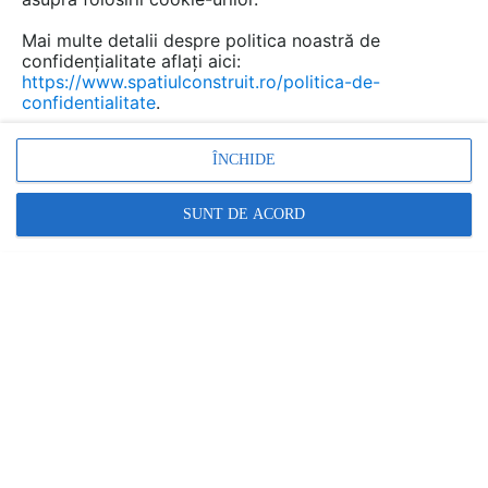
Mai multe detalii despre politica noastră de
confidențialitate aflați aici:
https://www.spatiulconstruit.ro/politica-de-
confidentialitate
.
ÎNCHIDE
SUNT DE ACORD
Denumiri comerciale
NEW FINNO
Alte detalii cad de la gamă
VEZI TOATE
Echipament de joaca pentru copii -
112341