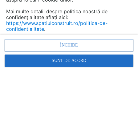
Mai multe detalii despre politica noastră de
confidențialitate aflați aici:
https://www.spatiulconstruit.ro/politica-de-
confidentialitate
.
ÎNCHIDE
SUNT DE ACORD
Denumiri comerciale
NEW FINNO
Alte detalii cad de la gamă
VEZI TOATE
Echipament de joaca pentru copii -
112341