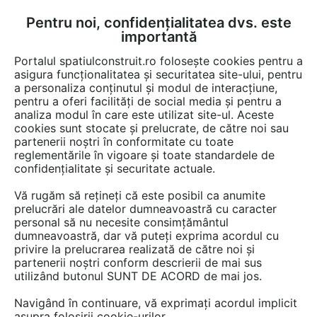
Pentru noi, confidențialitatea dvs. este
FĂ-ȚI CONT
LOGIN
importantă
CUM SE FACE
Portalul spatiulconstruit.ro folosește cookies pentru a
asigura funcționalitatea și securitatea site-ului, pentru
a personaliza conținutul și modul de interacțiune,
pentru a oferi facilități de social media și pentru a
analiza modul în care este utilizat site-ul. Aceste
Detalii CAD
Detalii de produs
Locuri de joaca, terenuri de sport
EȘTI AICI:
cookies sunt stocate și prelucrate, de către noi sau
partenerii noștri în conformitate cu toate
Echipament de joaca pentru copii -
reglementările în vigoare și toate standardele de
137200 LAPPSET NEW FINNO
confidențialitate și securitate actuale.
Vă rugăm să rețineți că este posibil ca anumite
16 afisari
prelucrări ale datelor dumneavoastră cu caracter
personal să nu necesite consimțământul
Salveaza dwg
dumneavoastră, dar vă puteți exprima acordul cu
privire la prelucrarea realizată de către noi și
partenerii noștri conform descrierii de mai sus
utilizând butonul SUNT DE ACORD de mai jos.
Navigând în continuare, vă exprimați acordul implicit
asupra folosirii cookie-urilor.