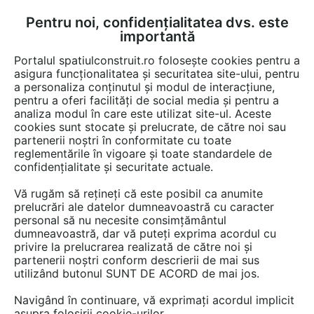
Pentru noi, confidențialitatea dvs. este
FĂ-ȚI CONT
LOGIN
importantă
CUM SE FACE
Portalul spatiulconstruit.ro folosește cookies pentru a
asigura funcționalitatea și securitatea site-ului, pentru
a personaliza conținutul și modul de interacțiune,
pentru a oferi facilități de social media și pentru a
analiza modul în care este utilizat site-ul. Aceste
Detalii CAD
Detalii de produs
Locuri de joaca, terenuri de sport
EȘTI AICI:
cookies sunt stocate și prelucrate, de către noi sau
partenerii noștri în conformitate cu toate
Echipament de joaca pentru copii -
reglementările în vigoare și toate standardele de
137072 LAPPSET NEW FINNO
confidențialitate și securitate actuale.
Vă rugăm să rețineți că este posibil ca anumite
10 afisari
prelucrări ale datelor dumneavoastră cu caracter
personal să nu necesite consimțământul
Salveaza dwg
dumneavoastră, dar vă puteți exprima acordul cu
privire la prelucrarea realizată de către noi și
partenerii noștri conform descrierii de mai sus
utilizând butonul SUNT DE ACORD de mai jos.
Navigând în continuare, vă exprimați acordul implicit
asupra folosirii cookie-urilor.