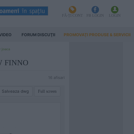
FĂ-ȚI CONT
FB LOGIN
LOGIN
VIDEO
FORUM DISCUŢII
PROMOVAȚI PRODUSE & SERVICII
e joaca
EW FINNO
16 afisari
Salveaza dwg
Full screen