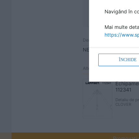
Navigând în con
Mai multe detal
https://www.sp
Denumiri comerciale
NEW FINNO
ÎNCHIDE
Alte detalii cad de la gamă
Echipamen
112341
Detaliu de p
CLOVER
Promovați-v