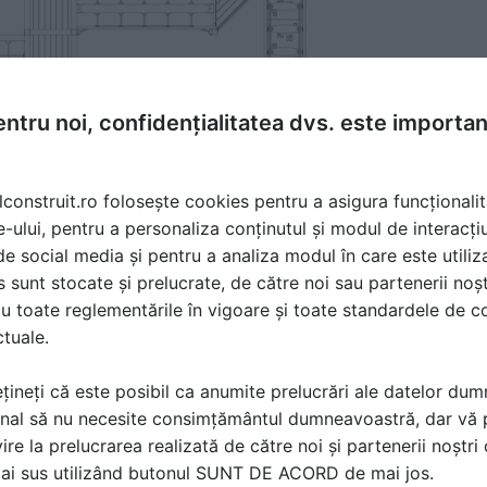
ntru noi, confidențialitatea dvs. este importa
lconstruit.ro folosește cookies pentru a asigura funcționalit
e-ului, pentru a personaliza conținutul și modul de interacți
i de social media și pentru a analiza modul în care este utiliza
sunt stocate și prelucrate, de către noi sau partenerii noșt
u toate reglementările în vigoare și toate standardele de co
ctuale.
țineți că este posibil ca anumite prelucrări ale datelor du
nal să nu necesite consimțământul dumneavoastră, dar vă 
ire la prelucrarea realizată de către noi și partenerii noștr
mai sus utilizând butonul SUNT DE ACORD de mai jos.