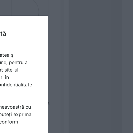
ntă
atea și
une, pentru a
t site-ul.
ri în
nfidențialitate
mneavoastră cu
puteți exprima
i conform