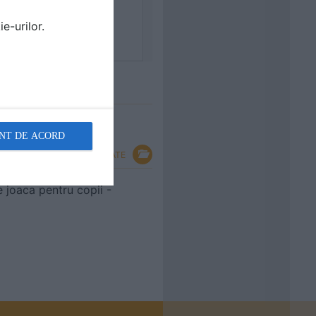
e-urilor.
NT DE ACORD
VEZI TOATE
 joaca pentru copii -