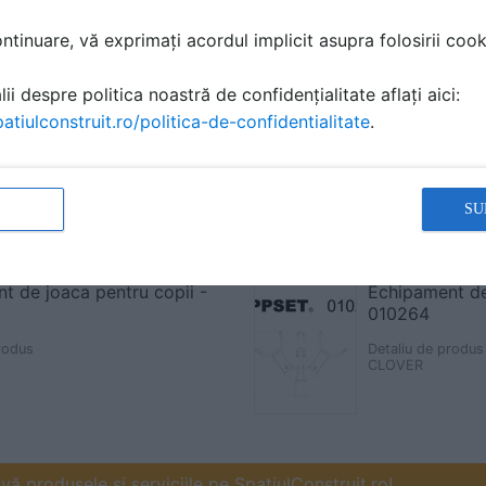
tinuare, vă exprimați acordul implicit asupra folosirii cooki
ii despre politica noastră de confidențialitate aflați aici:
atiulconstruit.ro/politica-de-confidentialitate
.
SU
t de joaca pentru copii -
Echipament de
010264
rodus
Detaliu de produs
CLOVER
ă produsele și serviciile pe SpatiulConstruit.ro!