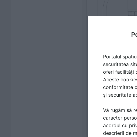
Pe
Portalul spatiu
securitatea sit
oferi facilităț
Aceste cookies 
conformitate c
și securitate a
Vă rugăm să re
caracter perso
acordul cu priv
descrierii de 