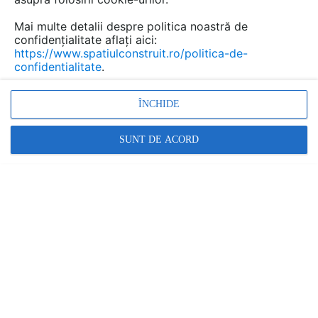
Mai multe detalii despre politica noastră de
confidențialitate aflați aici:
https://www.spatiulconstruit.ro/politica-de-
confidentialitate
.
ÎNCHIDE
SUNT DE ACORD
Denumiri comerciale
NEW FINNO
Alte detalii cad de la gamă
VEZI TOATE
Echipament de joaca pentru copii -
112341