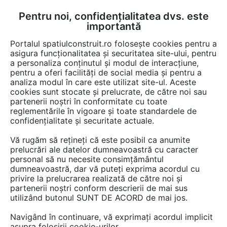
Pentru noi, confidențialitatea dvs. este
FĂ-ȚI CONT
LOGIN
importantă
CUM SE FACE
Portalul spatiulconstruit.ro folosește cookies pentru a
asigura funcționalitatea și securitatea site-ului, pentru
a personaliza conținutul și modul de interacțiune,
pentru a oferi facilități de social media și pentru a
analiza modul în care este utilizat site-ul. Aceste
Detalii CAD
Detalii de produs
Locuri de joaca, terenuri de sport
EȘTI AICI:
cookies sunt stocate și prelucrate, de către noi sau
partenerii noștri în conformitate cu toate
Echipament de joaca pentru copii -
reglementările în vigoare și toate standardele de
137050 LAPPSET NEW FINNO
confidențialitate și securitate actuale.
Vă rugăm să rețineți că este posibil ca anumite
14 afisari
prelucrări ale datelor dumneavoastră cu caracter
personal să nu necesite consimțământul
Salveaza dwg
dumneavoastră, dar vă puteți exprima acordul cu
privire la prelucrarea realizată de către noi și
partenerii noștri conform descrierii de mai sus
utilizând butonul SUNT DE ACORD de mai jos.
Navigând în continuare, vă exprimați acordul implicit
asupra folosirii cookie-urilor.