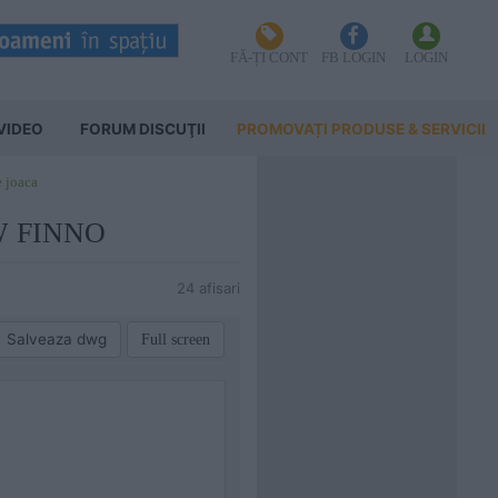
FĂ-ȚI CONT
FB LOGIN
LOGIN
VIDEO
FORUM DISCUŢII
PROMOVAȚI PRODUSE & SERVICII
e joaca
EW FINNO
24 afisari
Salveaza dwg
Full screen