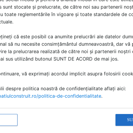
sunt stocate și prelucrate, de către noi sau partenerii noșt
u toate reglementările în vigoare și toate standardele de co
ctuale.
țineți că este posibil ca anumite prelucrări ale datelor du
nal să nu necesite consimțământul dumneavoastră, dar vă 
ire la prelucrarea realizată de către noi și partenerii noștr
mai sus utilizând butonul SUNT DE ACORD de mai jos.
t de joaca pentru copii -
Echipament de
tinuare, vă exprimați acordul implicit asupra folosirii cooki
010264
rodus
Detaliu de produs
ii despre politica noastră de confidențialitate aflați aici:
CLOVER
atiulconstruit.ro/politica-de-confidentialitate
.
SU
ă produsele și serviciile pe SpatiulConstruit.ro!