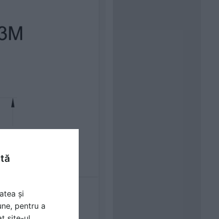
ntă
atea și
une, pentru a
t site-ul.