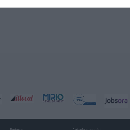
Proiecte
Articole și noutăţi