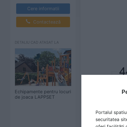
Cere informatii
Contactează
DETALIU CAD ATASAT LA
Pe
Echipamente pentru locuri
de joaca LAPPSET
Portalul spatiu
securitatea sit
oferi facilităț