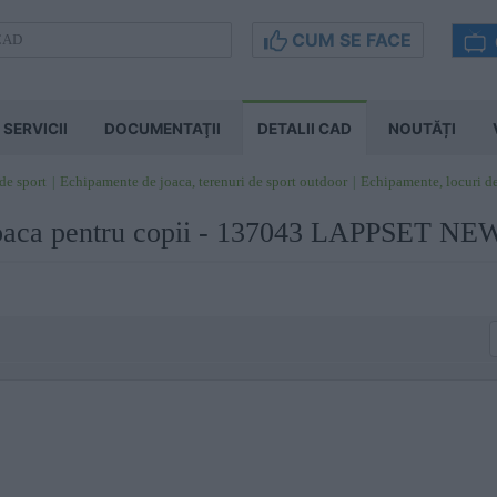
CUM SE FACE
SERVICII
DOCUMENTAŢII
DETALII CAD
NOUTĂȚI
 de sport
Echipamente de joaca, terenuri de sport outdoor
Echipamente, locuri d
joaca pentru copii - 137043 LAPPSET N