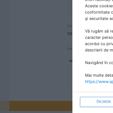
Aceste cookies 
conformitate c
și securitate a
Denumiri comerciale
Vă rugăm să re
NEW FINNO
caracter perso
acordul cu priv
Alte detalii cad de la gamă
descrierii de 
Echipamen
Navigând în con
112341
Detaliu de p
Mai multe detal
CLOVER
https://www.sp
ÎNCHIDE
Promovați-v