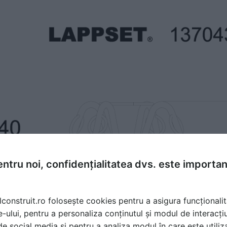
ntru noi, confidențialitatea dvs. este importa
lconstruit.ro folosește cookies pentru a asigura funcționalit
e-ului, pentru a personaliza conținutul și modul de interacți
i de social media și pentru a analiza modul în care este utiliza