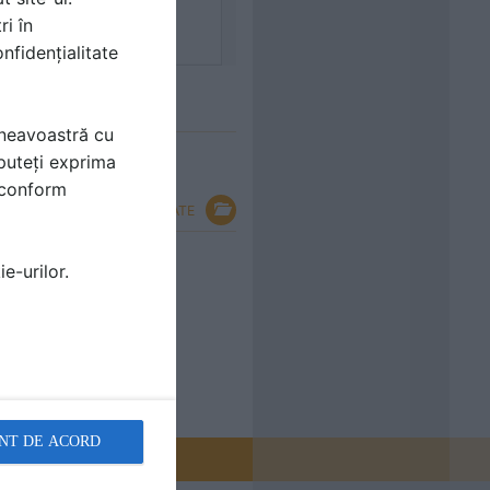
ri în
nfidențialitate
mneavoastră cu
puteți exprima
i conform
VEZI TOATE
 joaca pentru copii -
e-urilor.
NT DE ACORD