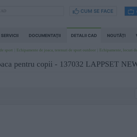
CUM SE FACE
SERVICII
DOCUMENTAŢII
DETALII CAD
NOUTĂȚI
 de sport
Echipamente de joaca, terenuri de sport outdoor
Echipamente, locuri d
joaca pentru copii - 137032 LAPPSET N