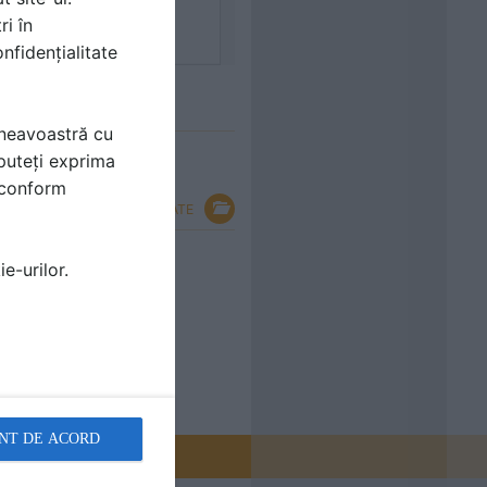
ri în
nfidențialitate
mneavoastră cu
puteți exprima
i conform
VEZI TOATE
 joaca pentru copii -
e-urilor.
NT DE ACORD