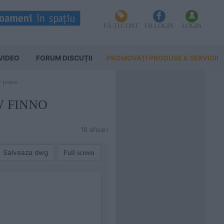
FĂ-ȚI CONT
FB LOGIN
LOGIN
VIDEO
FORUM DISCUŢII
PROMOVAȚI PRODUSE & SERVICII
e joaca
EW FINNO
18 afisari
Salveaza dwg
Full screen