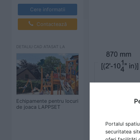
Cere informatii
Contactează
DETALIU CAD ATASAT LA
Pe
Echipamente pentru locuri
de joaca LAPPSET
Portalul spatiu
securitatea sit
oferi facilităț