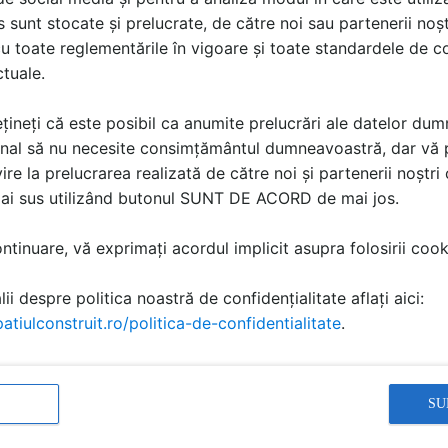
sunt stocate și prelucrate, de către noi sau partenerii noșt
u toate reglementările în vigoare și toate standardele de co
ctuale.
țineți că este posibil ca anumite prelucrări ale datelor du
nal să nu necesite consimțământul dumneavoastră, dar vă 
ire la prelucrarea realizată de către noi și partenerii noștr
mai sus utilizând butonul SUNT DE ACORD de mai jos.
t de joaca pentru copii -
Echipament de
tinuare, vă exprimați acordul implicit asupra folosirii cooki
010264
rodus
Detaliu de produs
ii despre politica noastră de confidențialitate aflați aici:
CLOVER
atiulconstruit.ro/politica-de-confidentialitate
.
SU
ă produsele și serviciile pe SpatiulConstruit.ro!