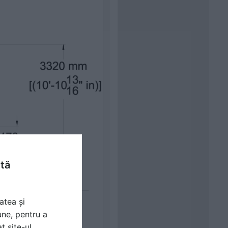
ntă
atea și
une, pentru a
t site-ul.