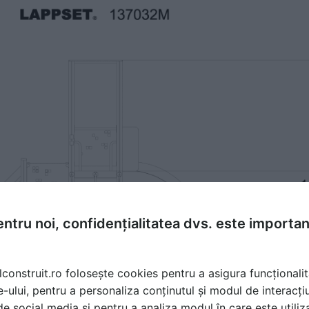
ntru noi, confidențialitatea dvs. este importa
lconstruit.ro folosește cookies pentru a asigura funcționalit
e-ului, pentru a personaliza conținutul și modul de interacți
i de social media și pentru a analiza modul în care este utiliza