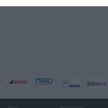
Proiecte
Articole și noutăţi