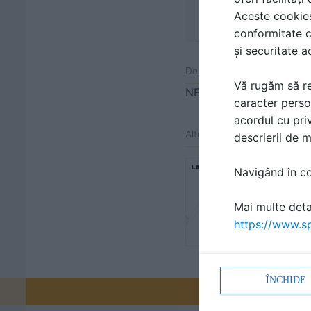
Aceste cookies 
conformitate c
și securitate a
Denumiri comerciale
Vă rugăm să re
NEW FINNO
caracter perso
acordul cu priv
Alte detalii cad de la gamă
descrierii de 
Echipamen
Navigând în con
112341
Detaliu de p
Mai multe detal
CLOVER
https://www.sp
ÎNCHIDE
Promovați-v