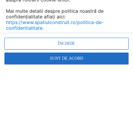
Mai multe detalii despre politica noastră de
confidențialitate aflați aici:
https://www.spatiulconstruit.ro/politica-de-
confidentialitate
.
ÎNCHIDE
SUNT DE ACORD
Denumiri comerciale
NEW FINNO
Alte detalii cad de la gamă
VEZI TOATE
Echipament de joaca pentru copii -
112341