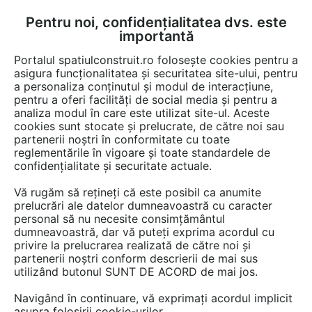
Pentru noi, confidențialitatea dvs. este
FĂ-ȚI CONT
LOGIN
importantă
CUM SE FACE
Portalul spatiulconstruit.ro folosește cookies pentru a
asigura funcționalitatea și securitatea site-ului, pentru
a personaliza conținutul și modul de interacțiune,
pentru a oferi facilități de social media și pentru a
analiza modul în care este utilizat site-ul. Aceste
Detalii CAD
Detalii de produs
Locuri de joaca, terenuri de sport
EȘTI AICI:
cookies sunt stocate și prelucrate, de către noi sau
partenerii noștri în conformitate cu toate
Echipament de joaca pentru copii -
reglementările în vigoare și toate standardele de
096321 LAPPSET NEW FINNO
confidențialitate și securitate actuale.
Vă rugăm să rețineți că este posibil ca anumite
8 afisari
prelucrări ale datelor dumneavoastră cu caracter
personal să nu necesite consimțământul
Salveaza dwg
dumneavoastră, dar vă puteți exprima acordul cu
privire la prelucrarea realizată de către noi și
partenerii noștri conform descrierii de mai sus
utilizând butonul SUNT DE ACORD de mai jos.
Navigând în continuare, vă exprimați acordul implicit
asupra folosirii cookie-urilor.