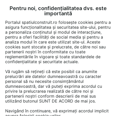
Pentru noi, confidențialitatea dvs. este
FĂ-ȚI CONT
LOGIN
importantă
CUM SE FACE
Portalul spatiulconstruit.ro folosește cookies pentru a
asigura funcționalitatea și securitatea site-ului, pentru
a personaliza conținutul și modul de interacțiune,
pentru a oferi facilități de social media și pentru a
analiza modul în care este utilizat site-ul. Aceste
Detalii CAD
Detalii de produs
Locuri de joaca, terenuri de sport
EȘTI AICI:
cookies sunt stocate și prelucrate, de către noi sau
partenerii noștri în conformitate cu toate
Echipament de joaca pentru copii -
reglementările în vigoare și toate standardele de
010506 LAPPSET NEW FINNO
confidențialitate și securitate actuale.
Vă rugăm să rețineți că este posibil ca anumite
13 afisari
prelucrări ale datelor dumneavoastră cu caracter
personal să nu necesite consimțământul
Salveaza dwg
dumneavoastră, dar vă puteți exprima acordul cu
privire la prelucrarea realizată de către noi și
partenerii noștri conform descrierii de mai sus
utilizând butonul SUNT DE ACORD de mai jos.
Navigând în continuare, vă exprimați acordul implicit
asupra folosirii cookie-urilor.