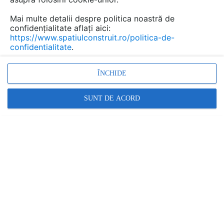
Mai multe detalii despre politica noastră de
confidențialitate aflați aici:
https://www.spatiulconstruit.ro/politica-de-
confidentialitate
.
ÎNCHIDE
SUNT DE ACORD
Denumiri comerciale
NEW FINNO
Alte detalii cad de la gamă
VEZI TOATE
Echipament de joaca pentru copii -
112341