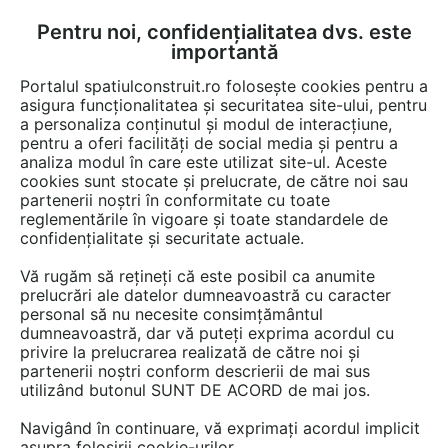
Pentru noi, confidențialitatea dvs. este
FĂ-ȚI CONT
LOGIN
importantă
CUM SE FACE
Portalul spatiulconstruit.ro folosește cookies pentru a
asigura funcționalitatea și securitatea site-ului, pentru
a personaliza conținutul și modul de interacțiune,
pentru a oferi facilități de social media și pentru a
analiza modul în care este utilizat site-ul. Aceste
Detalii CAD
Detalii de montaj
Structuri / pereti / plansee
Termoizo
EȘTI AICI:
cookies sunt stocate și prelucrate, de către noi sau
partenerii noștri în conformitate cu toate
Detaliu de termoizolare a unui planseu
reglementările în vigoare și toate standardele de
sub un spatiu neincalzit URSA
confidențialitate și securitate actuale.
Vă rugăm să rețineți că este posibil ca anumite
379 afisari
prelucrări ale datelor dumneavoastră cu caracter
personal să nu necesite consimțământul
Salveaza dwg
dumneavoastră, dar vă puteți exprima acordul cu
privire la prelucrarea realizată de către noi și
partenerii noștri conform descrierii de mai sus
utilizând butonul SUNT DE ACORD de mai jos.
Navigând în continuare, vă exprimați acordul implicit
asupra folosirii cookie-urilor.