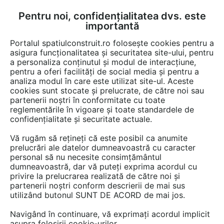
Pentru noi, confidențialitatea dvs. este
FĂ-ȚI CONT
LOGIN
importantă
CUM SE FACE
Portalul spatiulconstruit.ro folosește cookies pentru a
asigura funcționalitatea și securitatea site-ului, pentru
a personaliza conținutul și modul de interacțiune,
pentru a oferi facilități de social media și pentru a
analiza modul în care este utilizat site-ul. Aceste
Detalii CAD
Detalii de montaj
Acoperis cu panta
Termoizolatii, i
EȘTI AICI:
cookies sunt stocate și prelucrate, de către noi sau
partenerii noștri în conformitate cu toate
Detaliu de streasina - acoperis cu
reglementările în vigoare și toate standardele de
termoizolatia intre capriori, pe structura
confidențialitate și securitate actuale.
de beton armat URSA
Vă rugăm să rețineți că este posibil ca anumite
prelucrări ale datelor dumneavoastră cu caracter
personal să nu necesite consimțământul
2814 afisari
dumneavoastră, dar vă puteți exprima acordul cu
privire la prelucrarea realizată de către noi și
Salveaza dwg
partenerii noștri conform descrierii de mai sus
utilizând butonul SUNT DE ACORD de mai jos.
Navigând în continuare, vă exprimați acordul implicit
asupra folosirii cookie-urilor.