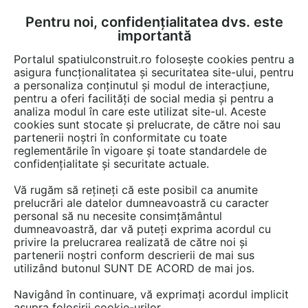
Pentru noi, confidențialitatea dvs. este
FĂ-ȚI CONT
LOGIN
importantă
CUM SE FACE
Portalul spatiulconstruit.ro folosește cookies pentru a
asigura funcționalitatea și securitatea site-ului, pentru
a personaliza conținutul și modul de interacțiune,
pentru a oferi facilități de social media și pentru a
analiza modul în care este utilizat site-ul. Aceste
Detalii CAD
Detalii de montaj
Structuri / pereti / plansee
Termoizo
EȘTI AICI:
cookies sunt stocate și prelucrate, de către noi sau
partenerii noștri în conformitate cu toate
Detaliu de planseu pe grinzi de lemn
reglementările în vigoare și toate standardele de
deasupra unui spatiu incalzit URSA
confidențialitate și securitate actuale.
Vă rugăm să rețineți că este posibil ca anumite
1851 afisari
prelucrări ale datelor dumneavoastră cu caracter
personal să nu necesite consimțământul
Salveaza dwg
dumneavoastră, dar vă puteți exprima acordul cu
privire la prelucrarea realizată de către noi și
partenerii noștri conform descrierii de mai sus
utilizând butonul SUNT DE ACORD de mai jos.
Navigând în continuare, vă exprimați acordul implicit
asupra folosirii cookie-urilor.