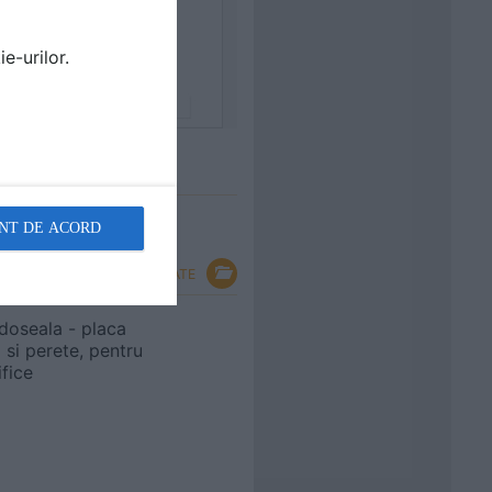
e-urilor.
NT DE ACORD
VEZI TOATE
doseala - placa
 si perete, pentru
ifice