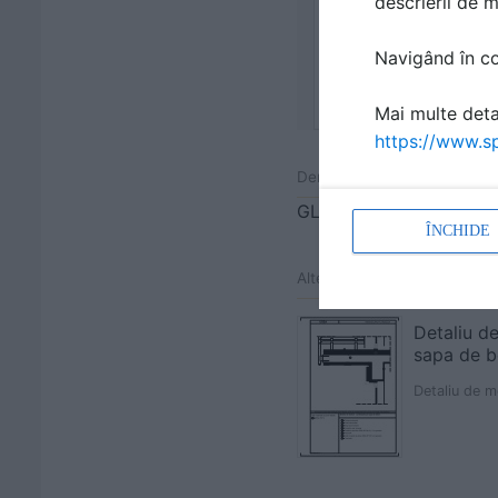
descrierii de 
Navigând în con
Mai multe detal
https://www.sp
Denumiri comerciale
GLASSWOOL TSP
ÎNCHIDE
Alte detalii cad de la gamă
Detaliu d
sapa de b
Detaliu de m