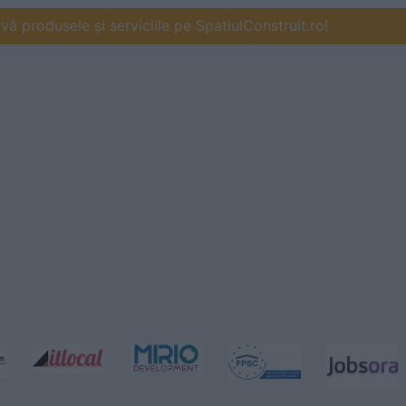
ă produsele și serviciile pe SpatiulConstruit.ro!