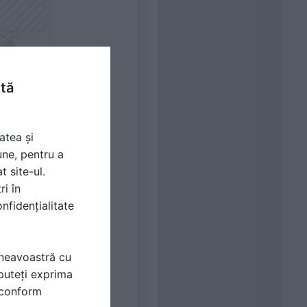
ntă
atea și
une, pentru a
t site-ul.
ri în
nfidențialitate
mneavoastră cu
puteți exprima
i conform