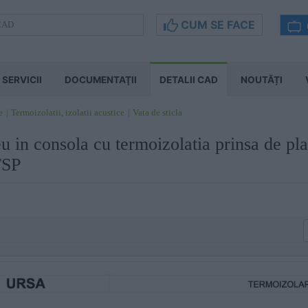
CUM SE FACE
SERVICII
DOCUMENTAŢII
DETALII CAD
NOUTĂȚI
e
Termoizolatii, izolatii acustice
Vata de sticla
eu in consola cu termoizolatia prinsa de 
SP