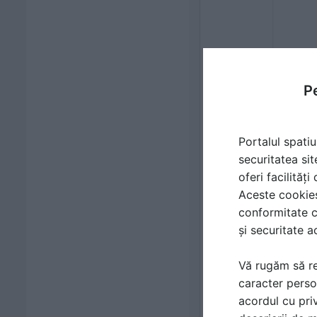
Pe
Portalul spatiu
securitatea sit
oferi facilităț
Aceste cookies 
conformitate c
și securitate a
Vă rugăm să re
caracter perso
acordul cu priv