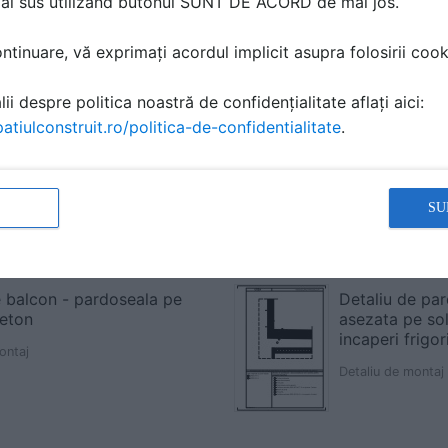
mai sus utilizând butonul SUNT DE ACORD de mai jos.
tinuare, vă exprimați acordul implicit asupra folosirii cooki
ii despre politica noastră de confidențialitate aflați aici:
atiulconstruit.ro/politica-de-confidentialitate
.
SU
e balcon - pardoseala pe
Detaliu de par
eton
asezata pe sol
incaperi frigor
ontaj
Detaliu de montaj