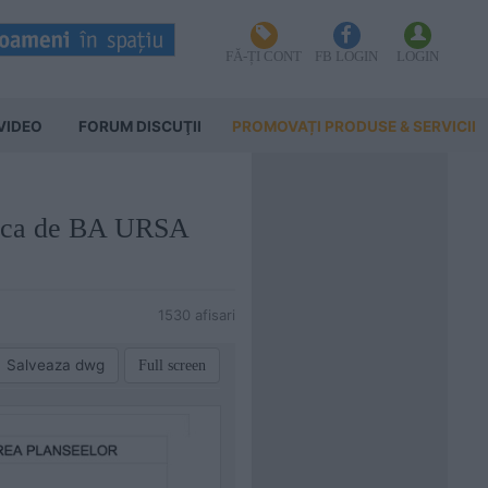
FĂ-ȚI CONT
FB LOGIN
LOGIN
VIDEO
FORUM DISCUŢII
PROMOVAȚI PRODUSE & SERVICII
placa de BA URSA
1530 afisari
Salveaza dwg
Full screen