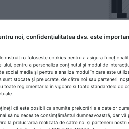
ntru noi, confidențialitatea dvs. este importa
lconstruit.ro folosește cookies pentru a asigura funcționalit
e-ului, pentru a personaliza conținutul și modul de interacți
i de social media și pentru a analiza modul în care este utiliza
sunt stocate și prelucrate, de către noi sau partenerii noșt
u toate reglementările în vigoare și toate standardele de co
ctuale.
țineți că este posibil ca anumite prelucrări ale datelor du
nal să nu necesite consimțământul dumneavoastră, dar vă 
ire la prelucrarea realizată de către noi și partenerii noștr