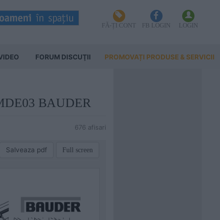
FĂ-ȚI CONT
FB LOGIN
LOGIN
VIDEO
FORUM DISCUŢII
PROMOVAȚI PRODUSE & SERVICII
AUFEMDE03 BAUDER
676 afisari
Salveaza pdf
Full screen