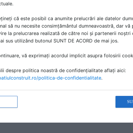
ctuale.
țineți că este posibil ca anumite prelucrări ale datelor du
nal să nu necesite consimțământul dumneavoastră, dar vă 
ire la prelucrarea realizată de către noi și partenerii noștr
tie terase circulabile 6
Termoizolatie
mai sus utilizând butonul SUNT DE ACORD de mai jos.
poliuretanica -
ontaj
Detaliu de montaj
tinuare, vă exprimați acordul implicit asupra folosirii cooki
ii despre politica noastră de confidențialitate aflați aici:
atiulconstruit.ro/politica-de-confidentialitate
.
ă produsele și serviciile pe SpatiulConstruit.ro!
SU