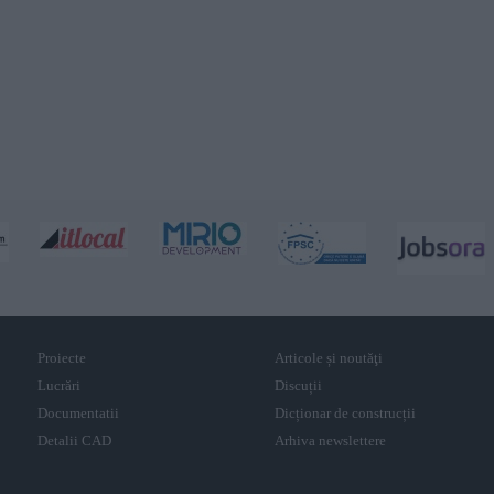
Proiecte
Articole și noutăţi
Lucrări
Discuții
Documentatii
Dicționar de construcții
Detalii CAD
Arhiva newslettere