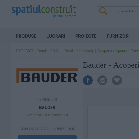
PRODUSE
LUCRĂRI
PROIECTE
FURNIZORI
Detalii CAD
Detalii de montaj
Acoperis cu panta
Termo
EȘTI AICI:
Bauder - Acoper
FURNIZOR
BAUDER
Vezi profilul furnizorului
CONTACTEAZĂ FURNIZORUL