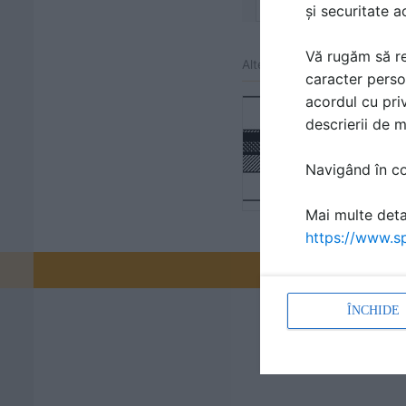
și securitate a
Vă rugăm să re
Alte detalii cad de la gamă
caracter perso
acordul cu priv
Termoizola
descrierii de 
Detaliu de m
Navigând în con
Mai multe detal
https://www.sp
Promovați-v
ÎNCHIDE