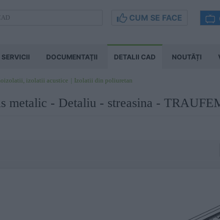
CUM SE FACE
SERVICII
DOCUMENTAŢII
DETALII CAD
NOUTĂȚI
izolatii, izolatii acustice
Izolatii din poliuretan
is metalic - Detaliu - streasina - TR