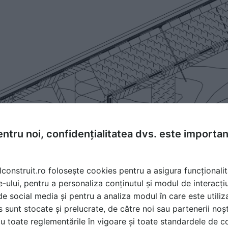
ntru noi, confidențialitatea dvs. este importa
lconstruit.ro folosește cookies pentru a asigura funcționalit
e-ului, pentru a personaliza conținutul și modul de interacți
i de social media și pentru a analiza modul în care este utiliza
sunt stocate și prelucrate, de către noi sau partenerii noșt
u toate reglementările în vigoare și toate standardele de co