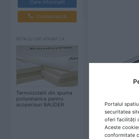
Cere informatii
Contactează
DETALIU CAD ATASAT LA
Pe
Termoizolatii din spuma
poliuretanica pentru
Portalul spatiu
acoperisuri BAUDER
securitatea sit
oferi facilităț
Aceste cookies 
conformitate c