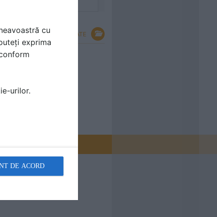
mneavoastră cu
VEZI TOATE
puteți exprima
i conform
 din spuma
 Racord la atic 1
e-urilor.
NT DE ACORD