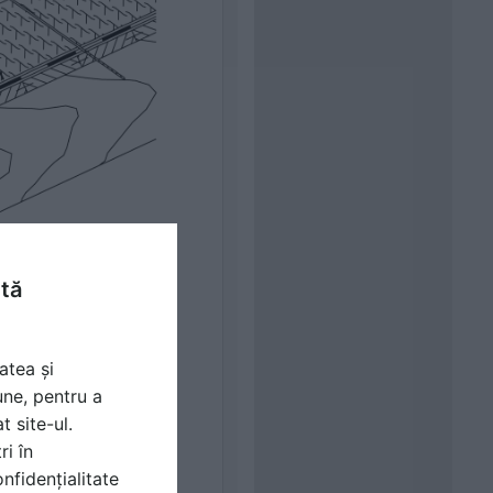
ntă
atea și
une, pentru a
t site-ul.
ri în
nfidențialitate