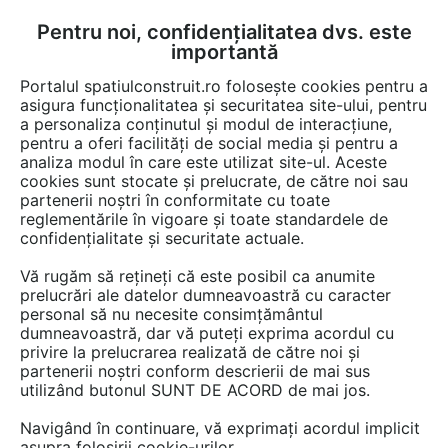
Pentru noi, confidențialitatea dvs. este
FĂ-ȚI CONT
LOGIN
importantă
CUM SE FACE
Portalul spatiulconstruit.ro folosește cookies pentru a
asigura funcționalitatea și securitatea site-ului, pentru
a personaliza conținutul și modul de interacțiune,
pentru a oferi facilități de social media și pentru a
analiza modul în care este utilizat site-ul. Aceste
Detalii CAD
Detalii de produs
Pereti de compartimentare
Pereti,
EȘTI AICI:
cookies sunt stocate și prelucrate, de către noi sau
partenerii noștri în conformitate cu toate
3.2.1 Prezentare sistem pereti amovibili
reglementările în vigoare și toate standardele de
ANAUNIA PMR-LIGHT
confidențialitate și securitate actuale.
Vă rugăm să rețineți că este posibil ca anumite
322 afisari
prelucrări ale datelor dumneavoastră cu caracter
personal să nu necesite consimțământul
Salveaza dwg
dumneavoastră, dar vă puteți exprima acordul cu
privire la prelucrarea realizată de către noi și
partenerii noștri conform descrierii de mai sus
utilizând butonul SUNT DE ACORD de mai jos.
Navigând în continuare, vă exprimați acordul implicit
asupra folosirii cookie-urilor.