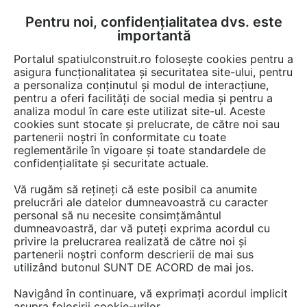
Pentru noi, confidențialitatea dvs. este
FĂ-ȚI CONT
LOGIN
importantă
CUM SE FACE
Portalul spatiulconstruit.ro folosește cookies pentru a
asigura funcționalitatea și securitatea site-ului, pentru
a personaliza conținutul și modul de interacțiune,
pentru a oferi facilități de social media și pentru a
analiza modul în care este utilizat site-ul. Aceste
De citit
Articole
Noutăți din piață
EȘTI AICI:
cookies sunt stocate și prelucrate, de către noi sau
De ce este zincarea termică
partenerii noștri în conformitate cu toate
reglementările în vigoare și toate standardele de
alegerea corectă și durabilă
confidențialitate și securitate actuale.
împotriva coroziunii?
Vă rugăm să rețineți că este posibil ca anumite
prelucrări ale datelor dumneavoastră cu caracter
personal să nu necesite consimțământul
Protecția anticorozivă prin zincare termică este
dumneavoastră, dar vă puteți exprima acordul cu
privire la prelucrarea realizată de către noi și
pe cât de răspândită în țările occidentale, pe
partenerii noștri conform descrierii de mai sus
atât de puțin cunoscută în România.
utilizând butonul SUNT DE ACORD de mai jos.
Navigând în continuare, vă exprimați acordul implicit
asupra folosirii cookie-urilor.