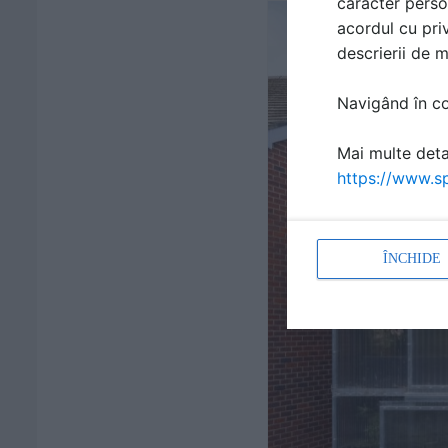
caracter perso
acordul cu priv
descrierii de 
Navigând în con
Mai multe detal
https://www.sp
ÎNCHIDE