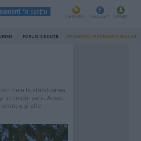
FĂ-ȚI CONT
FB LOGIN
LOGIN
VIDEO
FORUM DISCUŢII
PROMOVAȚI PRODUSE & SERVICII
ntribuie la stabilizarea
i în timpul verii. Acest
retenție și alte