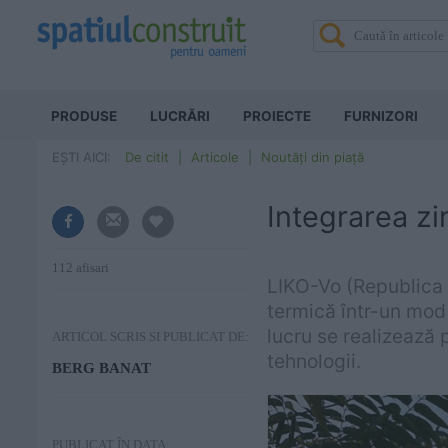
PRODUSE
LUCRĂRI
PROIECTE
FURNIZORI
EȘTI AICI:
De citit
Articole
Noutăți din piață
Integrarea zi
112 afisari
LIKO-Vo (Republica C
termică într-un mod 
lucru se realizează 
ARTICOL SCRIS SI PUBLICAT DE:
tehnologii.
BERG BANAT
PUBLICAT ÎN DATA: