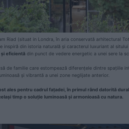
m Riad (situat in Londra, în aria conservată arhitectural T
inspiră din istoria naturală și caracterul luxuriant al situlu
i eficientă
din punct de vedere energetic a unei sere la sc
ă de familie care estompează diferențele dintre spațiile int
luminoasă și vibrantă a unei zone neglijate anterior.
ost ales pentru cadrul fa
țadei, în primul rând datorită durabi
același timp o soluție luminoasă și armonioasă cu natura.