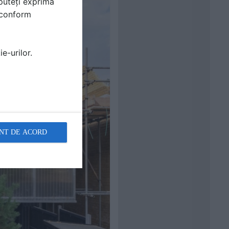
puteți exprima
i conform
e-urilor.
NT DE ACORD