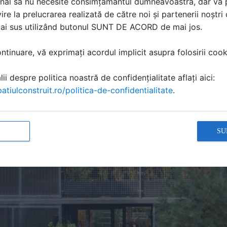
nal să nu necesite consimțământul dumneavoastră, dar vă 
ire la prelucrarea realizată de către noi și partenerii noștr
mai sus utilizând butonul SUNT DE ACORD de mai jos.
tinuare, vă exprimați acordul implicit asupra folosirii cooki
ii despre politica noastră de confidențialitate aflați aici:
atiulconstruit.ro/politica-de-confidentialitate
.
SU