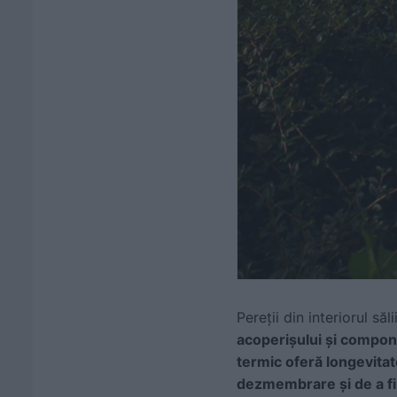
Pereții din interiorul săli
acoperișului și componen
termic oferă longevita
dezmembrare și
de a f