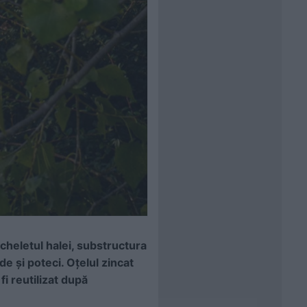
scheletul halei, substructura
de și poteci. Oțelul
zincat
fi reutilizat după