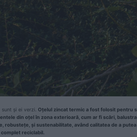
i sunt și ei verzi.
Oțelul zincat termic
a fost folosit pentru 
tele din oțel în zona exterioară, cum ar fi scări, balustra
te
, robustețe,
și sustenabilitate, având calitatea de a putea 
i complet reciclabil
.