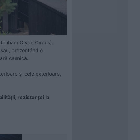
ottenham Clyde Circus).
i său, prezentând o
ară casnică.
erioare și cele exterioare,
lității
, rezistenței la