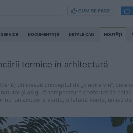
CUM SE FACE
SERVICII
DOCUMENTAŢII
DETALII CAD
NOUTĂȚI
ncării termice în arhitectură
ehă) utilizează conceptul de „cladire vie”, care co
natural și asigură temperature confortabile chiar ș
printr-un acoperiș verde, o fațadă verde, un iaz de 