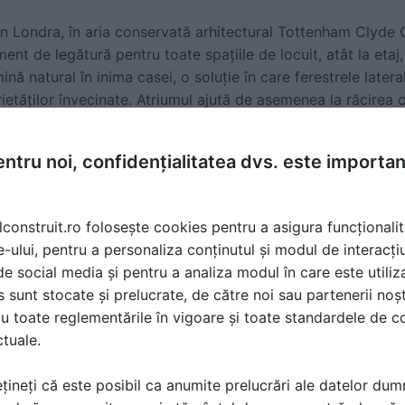
n Londra, în aria conservată arhitectural Tottenham Clyde C
ent de legătură pentru toate spațiile de locuit, atât la etaj,
nă natural în inima casei, o soluție în care ferestrele latera
ietăților învecinate. Atriumul ajută de asemenea la răcirea ca
ntru noi, confidențialitatea dvs. este importa
ect spațiile de locuit cu peisajul din jur, asigurându-se că 
 sau verdeață. Pentru fațada verde orientată spre sud a fos
odobită cu bambus și cu ecrane glisante placate cu policar
lconstruit.ro folosește cookies pentru a asigura funcționalit
xistat în acel spațiu. Această fațadă filtrează ușor lumina zi
e-ului, pentru a personaliza conținutul și modul de interacți
zilele calde de vară.
i de social media și pentru a analiza modul în care este utiliza
sunt stocate și prelucrate, de către noi sau partenerii noșt
ost ales pentru cadrul fațadei, în primul rând datorită durabil
u toate reglementările în vigoare și toate standardele de co
ebit de important datorită irigațiilor instalate pentru
plant
ctuale.
țineți că este posibil ca anumite prelucrări ale datelor du