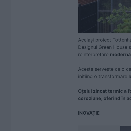
Același proiect Tottenha
Designul Green House se 
reinterpretare
modernă ș
Acesta servește ca o cas
inițiind o transformare 
Oțelul
zincat termic a f
coroziune
, oferind în 
INOVAȚIE