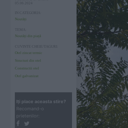
05.06.2024
IN CATEGORIA:
Noutăți
TEMA:
Noutăți din piață
CUVINTE CHEIE/TAGURI:
Otel zincat termic
Structuri din otel
Constructii otel
Otel galvanizat
Iţi place aceasta stire?
Recomand-o
prietenilor: