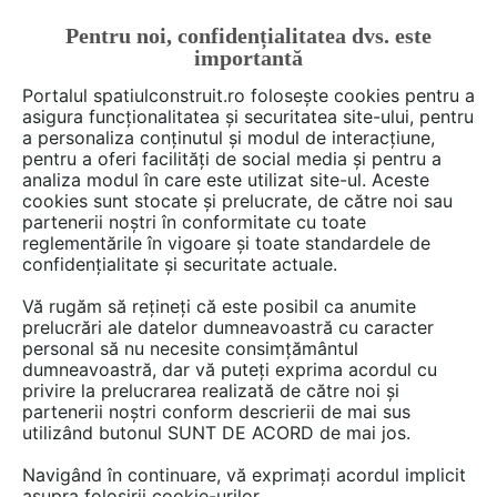
Pentru noi, confidențialitatea dvs. este
FĂ-ȚI CONT
LOGIN
importantă
CUM SE FACE
Portalul spatiulconstruit.ro folosește cookies pentru a
asigura funcționalitatea și securitatea site-ului, pentru
a personaliza conținutul și modul de interacțiune,
pentru a oferi facilități de social media și pentru a
analiza modul în care este utilizat site-ul. Aceste
De citit
Articole
Travel
Camelia Sisea
EȘTI AICI:
cookies sunt stocate și prelucrate, de către noi sau
Un Mare Tur modern: Zece
partenerii noștri în conformitate cu toate
reglementările în vigoare și toate standardele de
dintre cele mai frumoase
confidențialitate și securitate actuale.
destinaţii din Europa
Vă rugăm să rețineți că este posibil ca anumite
prelucrări ale datelor dumneavoastră cu caracter
personal să nu necesite consimțământul
Publicaţia americană CNN a publicat o listă cu
dumneavoastră, dar vă puteți exprima acordul cu
privire la prelucrarea realizată de către noi și
locuri din Europa demne de a fi incluse în
partenerii noștri conform descrierii de mai sus
itinerariul unei versiuni moderne a Marelui Tur
utilizând butonul SUNT DE ACORD de mai jos.
de altădată, călătoria în scop educativ pe care
Navigând în continuare, vă exprimați acordul implicit
tinerii din familii înstărite o făceau pentru a se
asupra folosirii cookie-urilor.