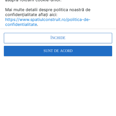
adăpa din ce avea mai bun de oferit bătrânul
continent. Printre ele se află şi o destinaţie din
Mai multe detalii despre politica noastră de
confidențialitate aflați aici:
România.
https://www.spatiulconstruit.ro/politica-de-
confidentialitate
.
ÎNCHIDE
SUNT DE ACORD