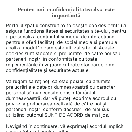
Pentru noi, confidențialitatea dvs. este
FĂ-ȚI CONT
LOGIN
importantă
CUM SE FACE
Portalul spatiulconstruit.ro folosește cookies pentru a
asigura funcționalitatea și securitatea site-ului, pentru
a personaliza conținutul și modul de interacțiune,
pentru a oferi facilități de social media și pentru a
analiza modul în care este utilizat site-ul. Aceste
De citit
Prezentări de proiecte
Proiectare de arhitec
EȘTI AICI:
cookies sunt stocate și prelucrate, de către noi sau
Un apartament foarte vechi şi-
partenerii noștri în conformitate cu toate
reglementările în vigoare și toate standardele de
a regăsit frumuseţea într-o
confidențialitate și securitate actuale.
amenajare modernă şi
Vă rugăm să rețineți că este posibil ca anumite
luminoasă
prelucrări ale datelor dumneavoastră cu caracter
personal să nu necesite consimțământul
dumneavoastră, dar vă puteți exprima acordul cu
privire la prelucrarea realizată de către noi și
Un apartament dintr-un imobil din Paris datand
partenerii noștri conform descrierii de mai sus
utilizând butonul SUNT DE ACORD de mai jos.
din sec. al XVII-lea si-a gasit proprietar si,
odata cu interventia unei echipe de specialisti,
Navigând în continuare, vă exprimați acordul implicit
si-a regasit frumusetea intr-o amenajare
asupra folosirii cookie-urilor.