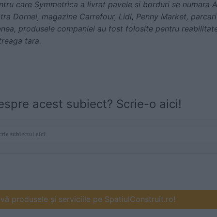
entru care Symmetrica a livrat pavele si borduri se numara 
atra Dornei, magazine Carrefour, Lidl, Penny Market, parcari
ea, produsele companiei au fost folosite pentru reabilitatea
treaga tara.
espre acest subiect? Scrie-o aici!
ă produsele și serviciile pe SpatiulConstruit.ro!