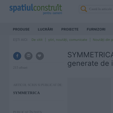
PRODUSE
LUCRĂRI
PROIECTE
FURNIZORI
EȘTI AICI:
De citit
știri, noutăți, comunicate
Noutăți din p
SYMMETRICA: 
generate de i
215 afisari
ARTICOL SCRIS SI PUBLICAT DE:
SYMMETRICA
PUBLICAT ÎN DATA: