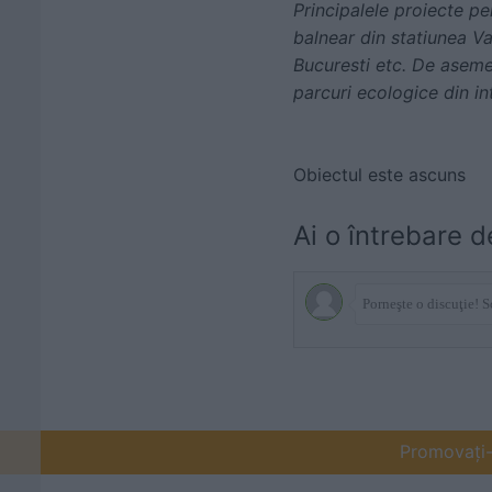
Principalele proiecte p
balnear din statiunea V
Bucuresti etc. De asemen
parcuri ecologice din in
Obiectul este ascuns
Ai o întrebare d
Promovați-v