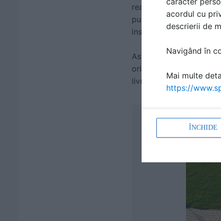
caracter perso
reabilitare a trotuarelo
acordul cu priv
publice din toate regiu
descrierii de 
insumat
peste 2 milioan
Navigând în con
Astfel, in acest moment
ori industriale, de proie
Mai multe detal
livrarile catre proiectel
https://www.sp
ÎNCHIDE