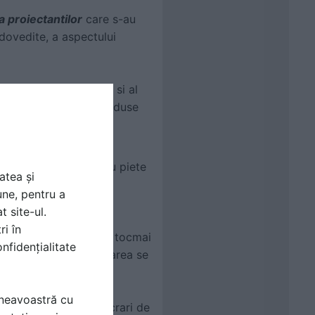
a proiectantilor
care s-au
 dovedite, a aspectului
vedere al formei, cat si al
tele publice contin produse
 parcari, trotuare sau piete
atea și
mentul de achizitie al
une, pentru a
t site-ul.
ri în
tor proiecte a constat tocmai
nfidențialitate
productie. Astfel, livrarea se
numarul comenzilor.
mneavoastră cu
 produse si pentru lucrari de