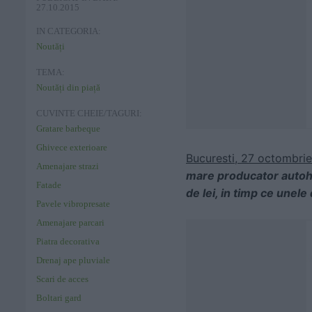
27.10.2015
IN CATEGORIA:
Noutăți
TEMA:
Noutăți din piață
CUVINTE CHEIE/TAGURI:
Gratare barbeque
Ghivece exterioare
Bucuresti, 27 octombri
Amenajare strazi
mare producator autohto
Fatade
de lei, in timp ce unele
Pavele vibropresate
Amenajare parcari
Piatra decorativa
Drenaj ape pluviale
Scari de acces
Boltari gard