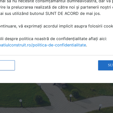
nal să nu necesite consimțământul dumneavoastră, dar vă 
r din Pitesti, Bacau, Falticeni si Mangalia, precum si a acces
ire la prelucrarea realizată de către noi și partenerii noștr
nile tarii. Acestea, impreuna cu proiectele private desfasur
mai sus utilizând butonul SUNT DE ACORD de mai jos.
e de metri de produse livrate, in primele 9 luni din acest 
tinuare, vă exprimați acordul implicit asupra folosirii cooki
, 30% din business-ul companiei este adus de proiecte priva
cte rezidentiale, iar 10% de vanzarile in retelele de bricolaj
ii despre politica noastră de confidențialitate aflați aici:
e publice.
atiulconstruit.ro/politica-de-confidentialitate
.
SU