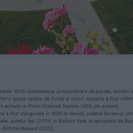
anie 100% romaneasca, producatoare de pavele, borduri si
 intr-o gama variata de forme si culori. Aceasta a fost infiin
 actiuni) si Florin-Cristinel Stanciu (40% din actiuni).
a a fost inaugurata in 1999 la Veresti, judetul Suceava, urm
iei, judetul Iasi (2010), si Bolintin Vale, in apropiere de Bu
– Bistrita-Nasaud (2012).