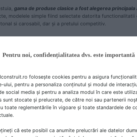
estuia,
gama de produse clasice a fost alegerea principala 
e, modelele simple fiind selectate datorita functionalitatii
etonal si carosabil, dar şi a pretului competitiv.
din proiectele publice aleg produse simple, atat din punct de 
cestia tind catre pavele gri, în timp ce doar 5% dintre proiec
reprezentantul companiei.
Pentru noi, confidențialitatea dvs. este importantă
Bobu subliniaza faptul ca 80% dintre proiectele ce vizeaza
lconstruit.ro folosește cookies pentru a asigura funcționalit
 pretul fiind criteriul principal in ceea ce priveste comporta
e-ului, pentru a personaliza conținutul și modul de interacți
i de social media și pentru a analiza modul în care este utiliza
sunt stocate și prelucrate, de către noi sau partenerii noșt
mpaniei sustine ca avantajul Symmetrica in castigarea aces
u toate reglementările în vigoare și toate standardele de co
ra constant cantitati mari de produse din multiple unitati de 
ctuale.
 scurt, chiar si intr-o perioada de varf in ceea ce priveste 
țineți că este posibil ca anumite prelucrări ale datelor du
te, Symmetrica a livrat in acest an cantitati importante de