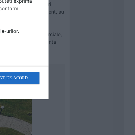
puteți exprima
elor auto pentru parcari
i conform
ate pana in acest moment, au
an.
e-urilor.
te, fie acestea comerciale,
. Restul de 60% reprezinta
NT DE ACORD