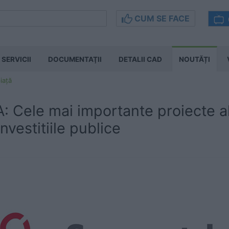
CUM SE FACE
SERVICII
DOCUMENTAŢII
DETALII CAD
NOUTĂȚI
iață
Cele mai importante proiecte ale
nvestitiile publice