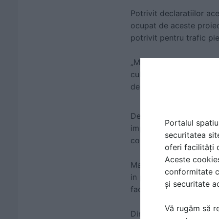
Potrivit declaratiilor ac
ocupat de aceste proiect
potrivit pentru trafic pi
„Majoritatea clientilor 
culorilor. În general, a
de design”, a declarat 
De asemenea, Sebastian 
Portalul spatiu
implica produse ieftine,
securitatea sit
constructorilor.
oferi facilităț
Aceste cookies 
Mai mult, directorul co
conformitate c
in posibilitatea de a liv
și securitate a
face intr-un timp foarte
Vă rugăm să re
Dincolo de aceste proiec