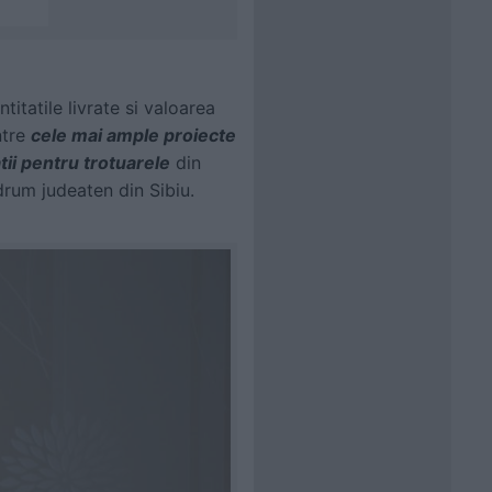
itatile livrate si valoarea
ntre
cele mai ample proiecte
ii pentru trotuarele
din
drum judeaten din Sibiu.