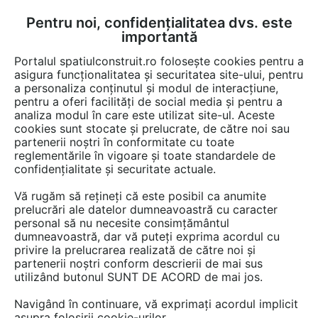
Pentru noi, confidențialitatea dvs. este
FĂ-ȚI CONT
LOGIN
importantă
CUM SE FACE
Portalul spatiulconstruit.ro folosește cookies pentru a
asigura funcționalitatea și securitatea site-ului, pentru
a personaliza conținutul și modul de interacțiune,
pentru a oferi facilități de social media și pentru a
analiza modul în care este utilizat site-ul. Aceste
De citit
Articole
Gazon, plante, arbori, sere
EȘTI AICI:
cookies sunt stocate și prelucrate, de către noi sau
Spațiu verde limitat? Noi
partenerii noștri în conformitate cu toate
reglementările în vigoare și toate standardele de
suntem soluția!
confidențialitate și securitate actuale.
Vă rugăm să rețineți că este posibil ca anumite
prelucrări ale datelor dumneavoastră cu caracter
Locuim intr-un oras vibrant, dinamic, plin de
personal să nu necesite consimțământul
viata si de oportunitati, dar haosul urban,
dumneavoastră, dar vă puteți exprima acordul cu
blocurile vechi si gri, inalte si strazile
privire la prelucrarea realizată de către noi și
partenerii noștri conform descrierii de mai sus
aglomerate, ne fac sa ne dorim o oaza de
utilizând butonul SUNT DE ACORD de mai jos.
liniste, un spatiu verde unde sa ne incarcam
bateriile.
Navigând în continuare, vă exprimați acordul implicit
asupra folosirii cookie-urilor.