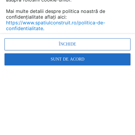
Mai multe detalii despre politica noastră de
confidențialitate aflați aici:
https://www.spatiulconstruit.ro/politica-de-
confidentialitate
.
ÎNCHIDE
SUNT DE ACORD
Bucurestiul din pacate, fata de alte capitale europene,
sufera de un deficit de spatii verzi, un aspect important
care afecteaza calitatea vietii locuitorilor sai.