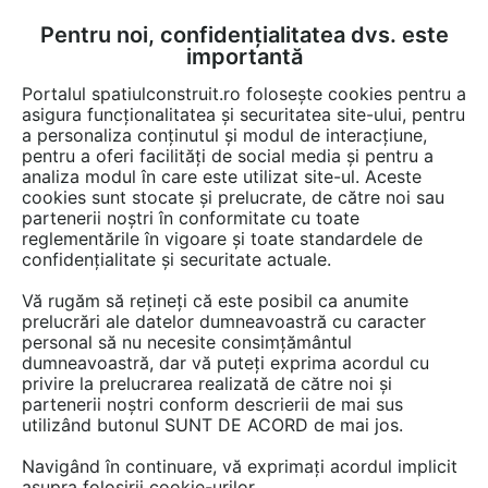
Pentru noi, confidențialitatea dvs. este
FĂ-ȚI CONT
LOGIN
importantă
CUM SE FACE
Portalul spatiulconstruit.ro folosește cookies pentru a
asigura funcționalitatea și securitatea site-ului, pentru
a personaliza conținutul și modul de interacțiune,
pentru a oferi facilități de social media și pentru a
analiza modul în care este utilizat site-ul. Aceste
De citit
știri, noutăți, comunicate
Evenimente
EȘTI AICI:
cookies sunt stocate și prelucrate, de către noi sau
Principalele concluzii ale CFO
partenerii noștri în conformitate cu toate
reglementările în vigoare și toate standardele de
Conference București
confidențialitate și securitate actuale.
Vă rugăm să rețineți că este posibil ca anumite
prelucrări ale datelor dumneavoastră cu caracter
Ce strategii trebuie să folosească un director
personal să nu necesite consimțământul
financiar pentru a răspunde intertitudinilor, a
dumneavoastră, dar vă puteți exprima acordul cu
menține stabilitatea și a urmări obiectivele de
privire la prelucrarea realizată de către noi și
partenerii noștri conform descrierii de mai sus
dezvoltare ale business-urilor, în contextul
utilizând butonul SUNT DE ACORD de mai jos.
macroeconomic actual – aceasta a fost tema
principală a ediției de la București a proiectului
Navigând în continuare, vă exprimați acordul implicit
asupra folosirii cookie-urilor.