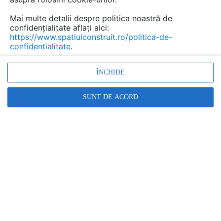
„CFO Conference”.
Mai multe detalii despre politica noastră de
confidențialitate aflați aici:
https://www.spatiulconstruit.ro/politica-de-
confidentialitate
.
ÎNCHIDE
SUNT DE ACORD
Organizată de BusinessMark pe
28 martie 2025
,
CFO
Conference
a adus pe scenă 18 lideri din departamentul
financiar, ce au împărtășit participanților din practicile
prin care pot promova o cultură a adaptabilității,