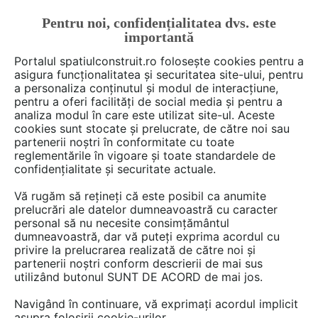
Pentru noi, confidențialitatea dvs. este
FĂ-ȚI CONT
LOGIN
importantă
CUM SE FACE
Portalul spatiulconstruit.ro folosește cookies pentru a
asigura funcționalitatea și securitatea site-ului, pentru
a personaliza conținutul și modul de interacțiune,
pentru a oferi facilități de social media și pentru a
analiza modul în care este utilizat site-ul. Aceste
De citit
Articole
Structuri / pereti / plansee
EȘTI AICI:
cookies sunt stocate și prelucrate, de către noi sau
Polistiren expandat de înaltă
partenerii noștri în conformitate cu toate
reglementările în vigoare și toate standardele de
densitate: De ce Sto EPS Pro
confidențialitate și securitate actuale.
de 10 cm face diferența
Vă rugăm să rețineți că este posibil ca anumite
prelucrări ale datelor dumneavoastră cu caracter
personal să nu necesite consimțământul
Când vine vorba de izolație termică, alegerea
dumneavoastră, dar vă puteți exprima acordul cu
privire la prelucrarea realizată de către noi și
materialului potrivit este esențială pentru a
partenerii noștri conform descrierii de mai sus
asigura confortul termic al locuinței și pentru a
utilizând butonul SUNT DE ACORD de mai jos.
reduce consumul energetic.
Navigând în continuare, vă exprimați acordul implicit
asupra folosirii cookie-urilor.