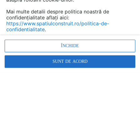
restaurante și cafenele, aluminiul se dovedește
a fi materialul ideal pentru structuri rezistente,
Mai multe detalii despre politica noastră de
confidențialitate aflați aici:
estetice și ușor de întreținut.
https://www.spatiulconstruit.ro/politica-de-
confidentialitate
.
ÎNCHIDE
SUNT DE ACORD
Durabilitate și rezistență