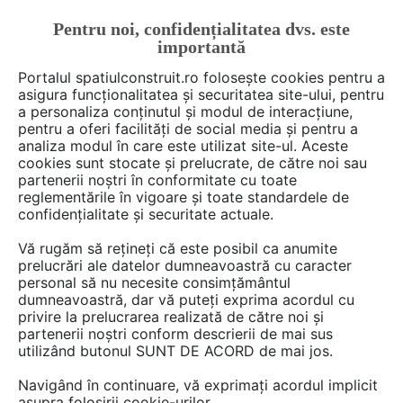
Pentru noi, confidențialitatea dvs. este
FĂ-ȚI CONT
LOGIN
importantă
CUM SE FACE
Portalul spatiulconstruit.ro folosește cookies pentru a
asigura funcționalitatea și securitatea site-ului, pentru
a personaliza conținutul și modul de interacțiune,
pentru a oferi facilități de social media și pentru a
analiza modul în care este utilizat site-ul. Aceste
De citit
Articole
Terase, foisoare, pergole
EȘTI AICI:
cookies sunt stocate și prelucrate, de către noi sau
Pergole din aluminiu – soluția
partenerii noștri în conformitate cu toate
reglementările în vigoare și toate standardele de
modernă pentru spații elegante
confidențialitate și securitate actuale.
și durabile
Vă rugăm să rețineți că este posibil ca anumite
prelucrări ale datelor dumneavoastră cu caracter
personal să nu necesite consimțământul
Pergolele din aluminiu au devenit în ultimii ani
dumneavoastră, dar vă puteți exprima acordul cu
privire la prelucrarea realizată de către noi și
una dintre cele mai populare soluții pentru
partenerii noștri conform descrierii de mai sus
extinderea și protejarea spațiilor exterioare. Fie
utilizând butonul SUNT DE ACORD de mai jos.
că este vorba despre grădini, terase
Navigând în continuare, vă exprimați acordul implicit
rezidențiale sau spații comerciale precum
asupra folosirii cookie-urilor.