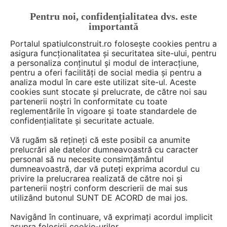
Pentru noi, confidențialitatea dvs. este
FĂ-ȚI CONT
LOGIN
importantă
CUM SE FACE
Portalul spatiulconstruit.ro folosește cookies pentru a
asigura funcționalitatea și securitatea site-ului, pentru
a personaliza conținutul și modul de interacțiune,
pentru a oferi facilități de social media și pentru a
analiza modul în care este utilizat site-ul. Aceste
De citit
Articole
Proiectare de arhitectura
arh. Ralu
EȘTI AICI:
cookies sunt stocate și prelucrate, de către noi sau
O fermă de oi este acum o
partenerii noștri în conformitate cu toate
reglementările în vigoare și toate standardele de
destinație ecologică de lux
confidențialitate și securitate actuale.
Vă rugăm să rețineți că este posibil ca anumite
prelucrări ale datelor dumneavoastră cu caracter
O ferma de oi pozitionata pe un podis din zona
personal să nu necesite consimțământul
muntoasa a Peninsulei Troll din Islanda a fost
dumneavoastră, dar vă puteți exprima acordul cu
transformata intr-o destinatie ecologica de lux.
privire la prelucrarea realizată de către noi și
partenerii noștri conform descrierii de mai sus
Ferma Deplar este inconjurata de peisaje ce iti
utilizând butonul SUNT DE ACORD de mai jos.
taie respiratia, intr-o locatie izolata care pune
in valoare frumusetea naturii. Renovarile facute
Navigând în continuare, vă exprimați acordul implicit
asupra folosirii cookie-urilor.