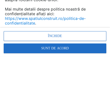
fermei au tinut cont de natura, astfel ca au fost
folosite doar materiale naturale, de provenienta
Mai multe detalii despre politica noastră de
locala, iar acoperisul este o insiruire de
confidențialitate aflați aici:
https://www.spatiulconstruit.ro/politica-de-
„piscuri” inverzite.
confidentialitate
.
ÎNCHIDE
SUNT DE ACORD