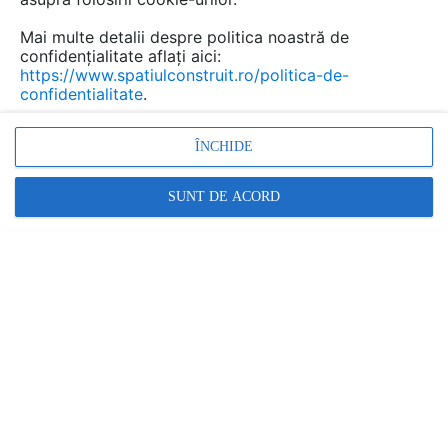
Mai multe detalii despre politica noastră de
confidențialitate aflați aici:
https://www.spatiulconstruit.ro/politica-de-
confidentialitate
.
ÎNCHIDE
Daca este sa analizati casa Thornbury din Victoria,
SUNT DE ACORD
Australia, dupa aspectul exterior ati spune ca lucrarile
de constructie abia ce s-au incheiat. Adevarul este altul,
casa este o renovare a unei constructii existente din
tipologia bungalourilor californiene.