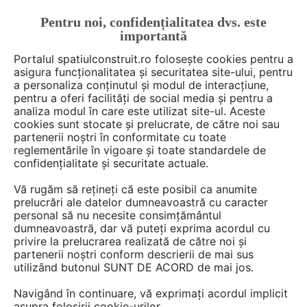
Pentru noi, confidențialitatea dvs. este
FĂ-ȚI CONT
LOGIN
importantă
CUM SE FACE
Portalul spatiulconstruit.ro folosește cookies pentru a
asigura funcționalitatea și securitatea site-ului, pentru
a personaliza conținutul și modul de interacțiune,
pentru a oferi facilități de social media și pentru a
analiza modul în care este utilizat site-ul. Aceste
De citit
Articole
Proiectare de arhitectura
EȘTI AICI:
cookies sunt stocate și prelucrate, de către noi sau
O față nouă și eficientă pentru
partenerii noștri în conformitate cu toate
reglementările în vigoare și toate standardele de
o veche construcție tip
confidențialitate și securitate actuale.
bungalou
Vă rugăm să rețineți că este posibil ca anumite
prelucrări ale datelor dumneavoastră cu caracter
personal să nu necesite consimțământul
dumneavoastră, dar vă puteți exprima acordul cu
privire la prelucrarea realizată de către noi și
partenerii noștri conform descrierii de mai sus
utilizând butonul SUNT DE ACORD de mai jos.
Navigând în continuare, vă exprimați acordul implicit
asupra folosirii cookie-urilor.